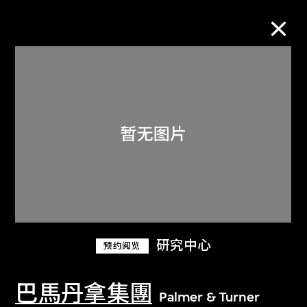
M+藏品
进一步筛选
搜索
关于M+藏品
研究中心
预约阅览
探索世界顶级的二十及二十一世纪视觉
文化藏品。
巴馬丹拿集團
Palmer & Turner