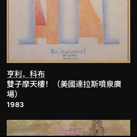
亨利．科布
雙子摩天樓！（美國達拉斯噴泉廣
場）
1983