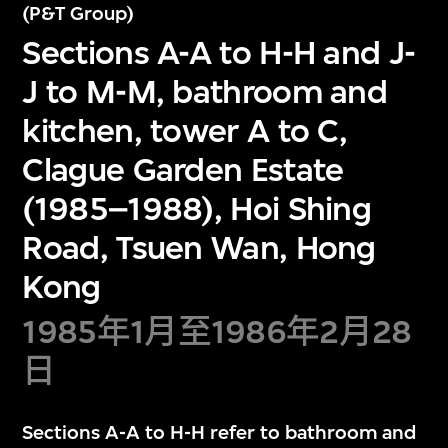
(P&T Group)
Sections A-A to H-H and J-
J to M-M, bathroom and
kitchen, tower A to C,
Clague Garden Estate
(1985–1988), Hoi Shing
Road, Tsuen Wan, Hong
Kong
1985年1月至1986年2月28
日
Sections A-A to H-H refer to bathroom and