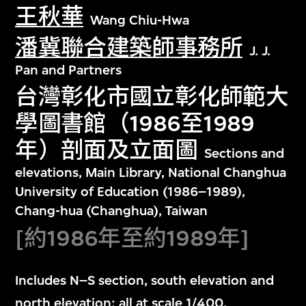
王秋華
Wang Chiu-Hwa
潘冀聯合建築師事務所
J. J.
Pan and Partners
台灣彰化市國立彰化師範大
學圖書館（1986至1989
年）剖面及立面圖
Sections and
elevations, Main Library, National Changhua
University of Education (1986–1989),
Chang-hua (Changhua), Taiwan
[約1986年至約1989年]
Includes N–S section, south elevation and
north elevation; all at scale 1/400.