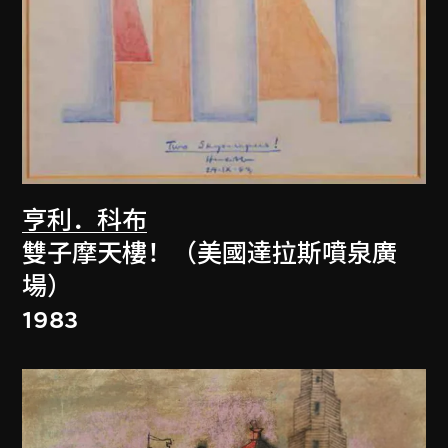
亨利．科布
雙子摩天樓！（美國達拉斯噴泉廣
場）
1983