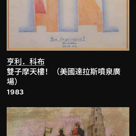
亨利．科布
雙子摩天樓！（美國達拉斯噴泉廣
場）
1983