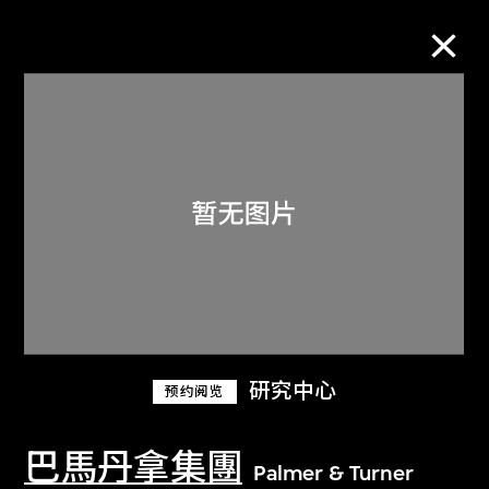
M+藏品
进一步筛选
搜索
关于M+藏品
研究中心
预约阅览
探索世界顶级的二十及二十一世纪视觉
文化藏品。
巴馬丹拿集團
Palmer & Turner