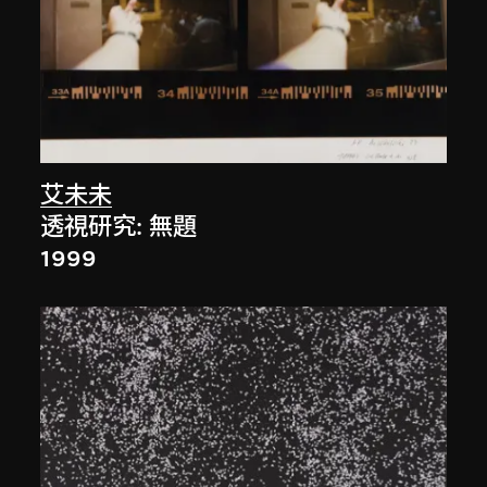
艾未未
透視研究: 無題
1999