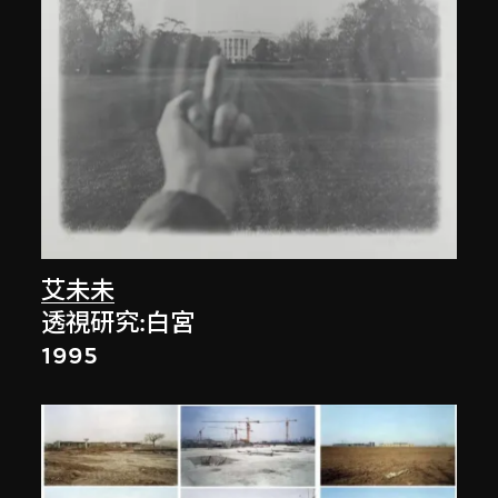
艾未未
透視研究:白宮
1995