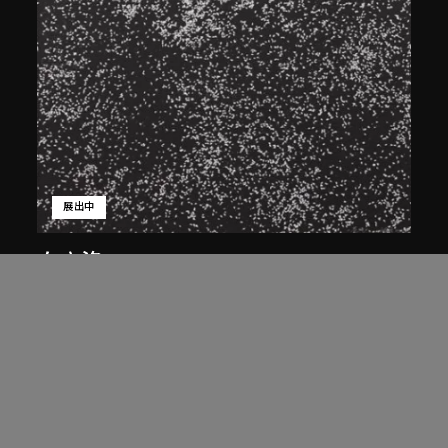
展出中
白宜洛
蒼蠅
2001