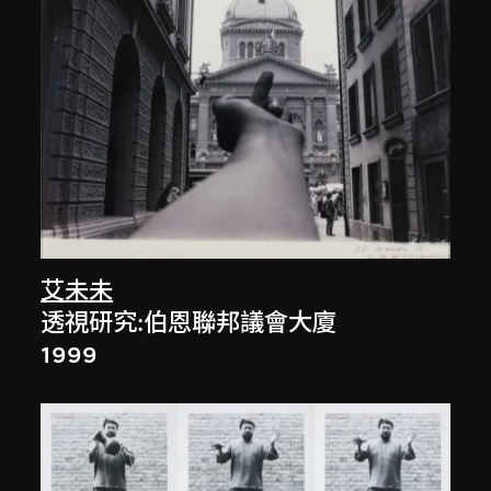
艾未未
透視研究:伯恩聯邦議會大廈
1999