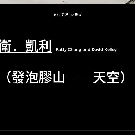
M+，香港，© 張怡
衛．凱利
Patty Chang and David Kelley
（發泡膠山──天空）