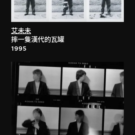
艾未未
摔一隻漢代的瓦罐
1995