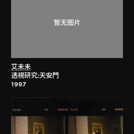
艾未未
透視研究:天安門
1997