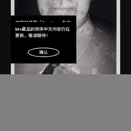
本网站使用「Cookies」为你
提供最好的网站体验。
M+藏品的简体中文内容仍在
了解更多
更新，敬请期待！
明白
确认
白宜洛
無題
2000