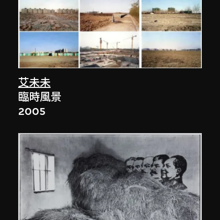
艾未未
臨時風景
2005