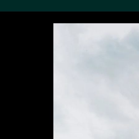
搜索M+藏品
Sea
19,052个结果
进一步筛选
关于M+藏品
探索世界顶级的二十及二十
一世纪视觉文化藏品。