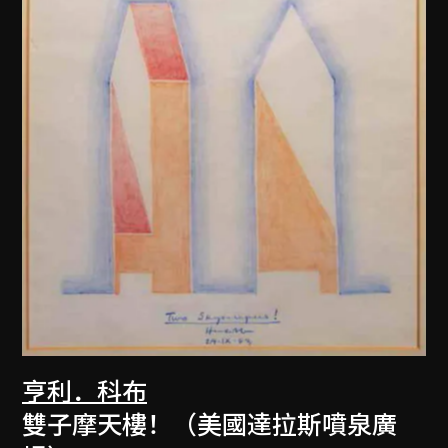
亨利．科布
雙子摩天樓！（美國達拉斯噴泉廣