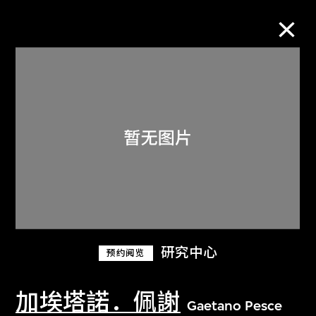
M+藏品
进一步筛选
搜索
关于M+藏品
研究中心
预约阅览
探索世界顶级的二十及二十一世纪视觉
文化藏品。
加埃塔諾．佩謝
Gaetano Pesce