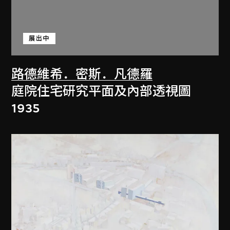
展出中
路德維希．密斯．凡德羅
庭院住宅研究平面及內部透視圖
1935