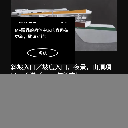
本网站使用「Cookies」为你
提供最好的网站体验。
M+藏品的简体中文内容仍在
了解更多
更新，敬请期待！
展出中
明白
确认
扎哈．哈迪德
斜坡入口／坡度入口，夜景，山頂項
目，香港（1983年競賽）
1983/2012