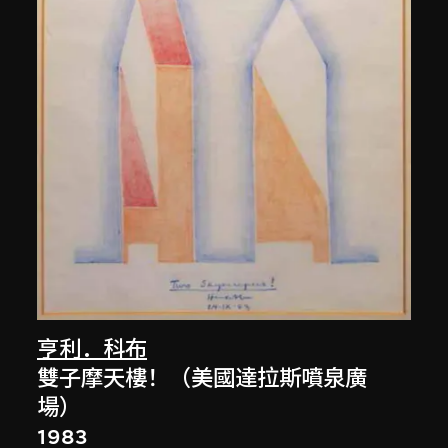
亨利．科布
雙子摩天樓！（美國達拉斯噴泉廣
場）
1983