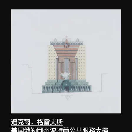
邁克爾．格雷夫斯
美國俄勒岡州波特蘭公共服務大樓