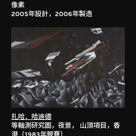
像素
2005年設計，2006年製造
扎哈．哈迪德
等軸測研究圖，夜景， 山頂項目，香
港（1983年競賽）