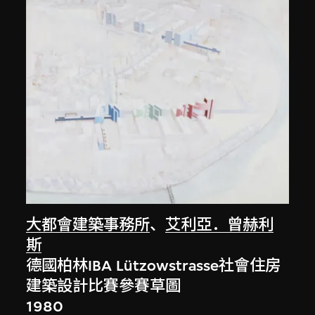
大都會建築事務所
、
艾利亞．曾赫利
斯
德國柏林IBA Lützowstrasse社會住房
建築設計比賽參賽草圖
1980