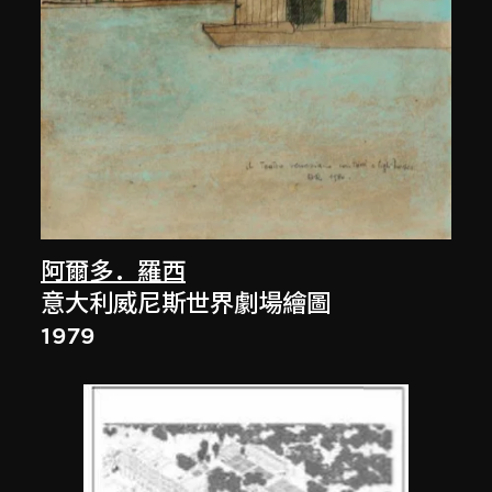
阿爾多．羅西
意大利威尼斯世界劇場繪圖
1979