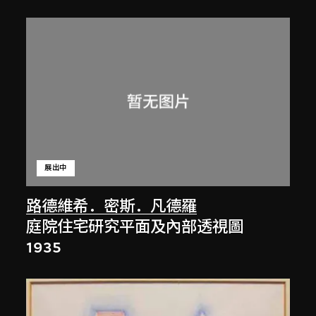
展出中
路德維希．密斯．凡德羅
庭院住宅研究平面及內部透視圖
1935