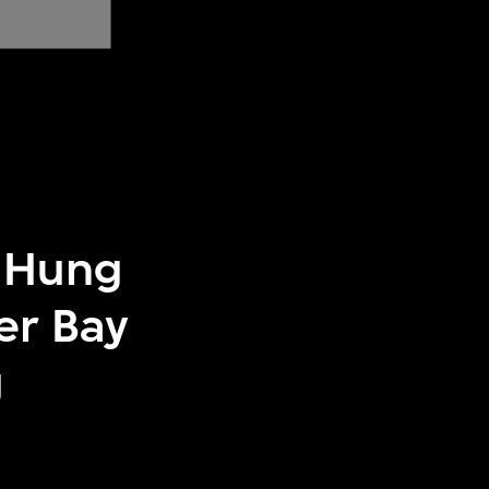
i Hung
er Bay
g