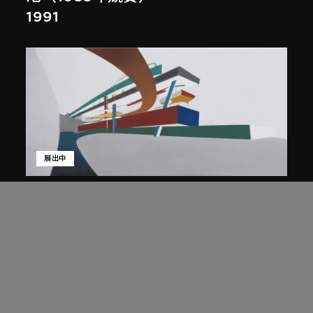
1991
展出中
扎哈．哈迪德
庭院日景，山頂項目，香港（1983年
競賽）
1983/2012