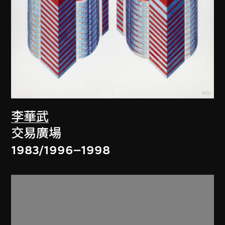
李華武
交易廣場
1983/1996–1998