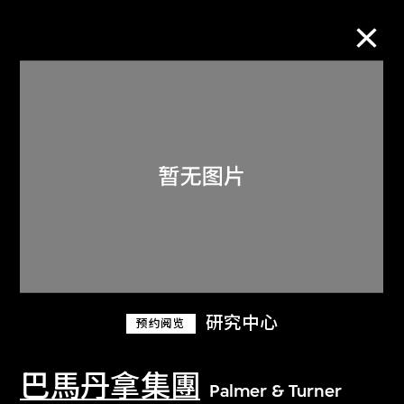
M+藏品
进一步筛选
搜索
关于M+藏品
研究中心
预约阅览
探索世界顶级的二十及二十一世纪视觉
文化藏品。
巴馬丹拿集團
Palmer & Turner