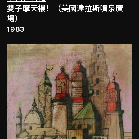
雙子摩天樓！（美國達拉斯噴泉廣
場）
1983