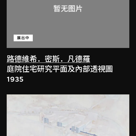
展出中
路德維希．密斯．凡德羅
庭院住宅研究平面及內部透視圖
1935