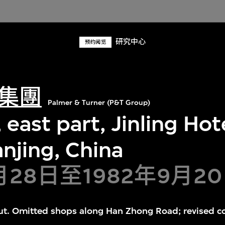
研究中心
预约阅览
集團
Palmer & Turner (P&T Group)
, east part, Jinling Ho
njing, China
1月28日至1982年9月2
ut. Omitted shops along Han Zhong Road; revised c