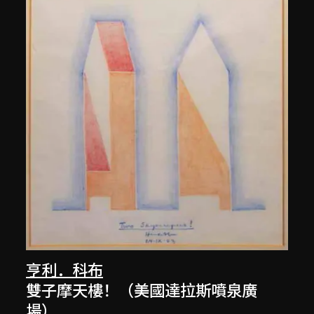
亨利．科布
雙子摩天樓！（美國達拉斯噴泉廣
場）