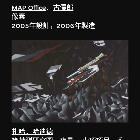
MAP Office
、
古儒郎
像素
2005年設計，2006年製造
扎哈．哈迪德