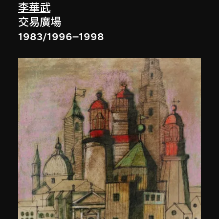
李華武
交易廣場
1983/1996–1998