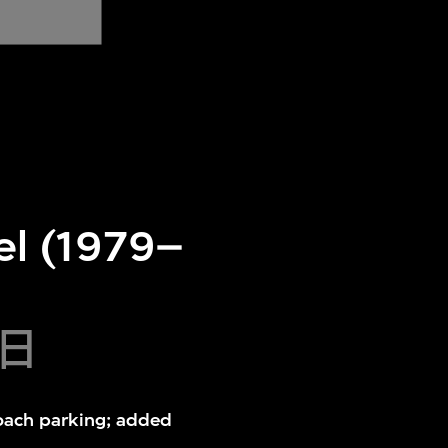
tel (1979–
0日
oach parking; added