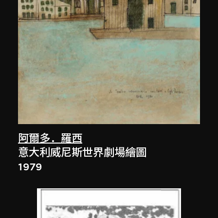
阿爾多．羅西
意大利威尼斯世界劇場繪圖
1979