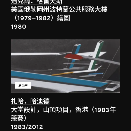
邁克爾．格雷夫斯
美國俄勒岡州波特蘭公共服務大樓
（1979–1982）繪圖
1980
展出中
扎哈．哈迪德
大堂設計，山頂項目，香港（1983年
競賽）
1983/2012