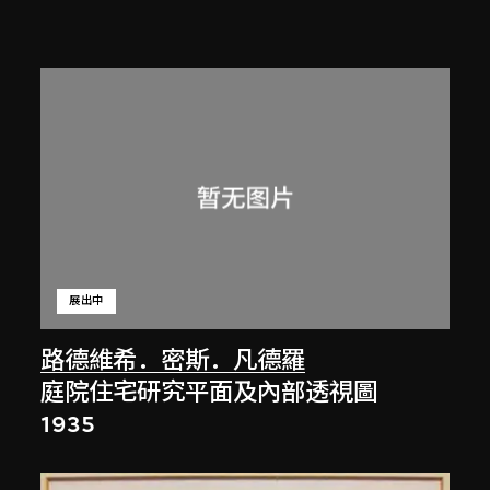
展出中
路德維希．密斯．凡德羅
庭院住宅研究平面及內部透視圖
1935