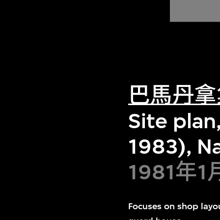
巴馬丹拿
Site plan
1983), Na
1981年
Focuses on shop layo