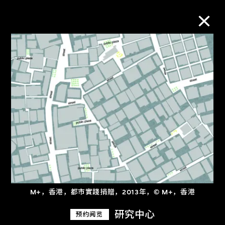
M+藏品
进一步筛选
搜索
关于M+藏品
探索世界顶级的二十及二十一世纪视觉
M+，香港，都市實踐捐贈，2013年，© M+，香港
文化藏品。
研究中心
预约阅览