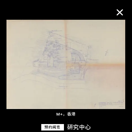
M+藏品
进一步筛选
搜索
关于M+藏品
探索世界顶级的二十及二十一世纪视觉
M+，香港
文化藏品。
研究中心
预约阅览