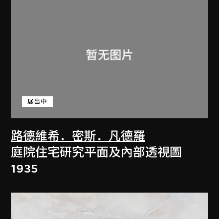
展出中
路德維希．密斯．凡德羅
庭院住宅研究平面及內部透視圖
1935