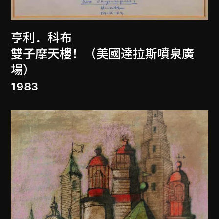
亨利．科布
雙子摩天樓！（美國達拉斯噴泉廣
場）
1983