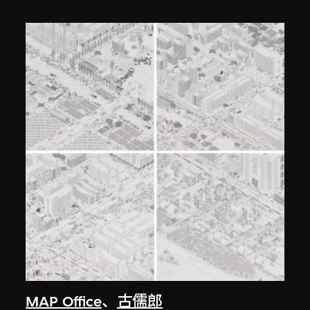
MAP Office
、
古儒郎