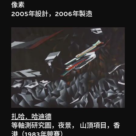
像素
2005年設計，2006年製造
扎哈．哈迪德
等軸測研究圖，夜景， 山頂項目，香
港（1983年競賽）