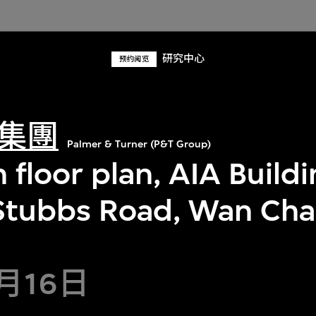
研究中心
预约阅览
集團
Palmer & Turner (P&T Group)
 floor plan, AIA Build
Stubbs Road, Wan Cha
5月16日