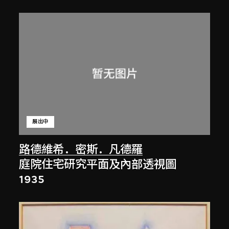
展出中
路德維希．密斯．凡德羅
庭院住宅研究平面及內部透視圖
1935