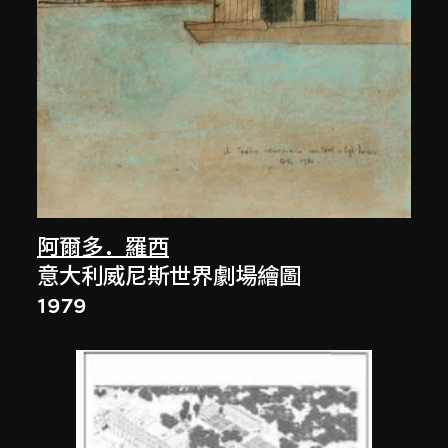
阿爾多．羅西
意大利威尼斯世界劇場繪圖
1979