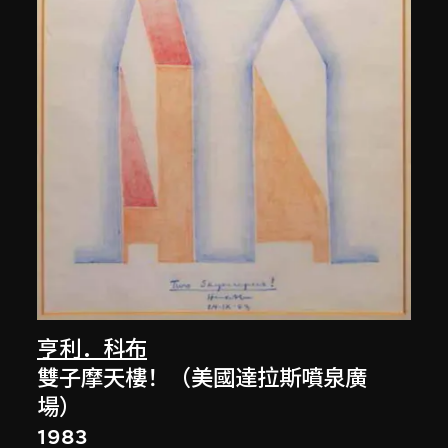
亨利．科布
雙子摩天樓！（美國達拉斯噴泉廣
場）
1983