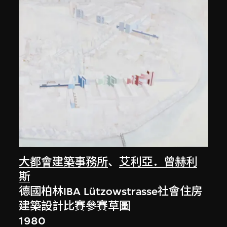
大都會建築事務所
、
艾利亞．曾赫利
斯
德國柏林IBA Lützowstrasse社會住房
建築設計比賽參賽草圖
1980