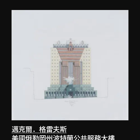
邁克爾．格雷夫斯
美國俄勒岡州波特蘭公共服務大樓