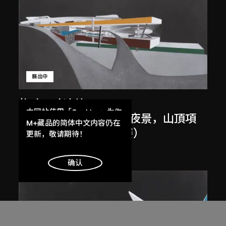
展出中
扎哈．哈迪德
本网站使用「Cookies」为你
斜坡入口／坡度入口，夜景，山頂項
提供最好的网站体验。
M+藏品的简体中文内容仍在
目，香港（1983年競賽）
了解更多
更新，敬请期待！
1983/2012
明白
确认