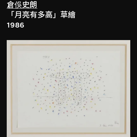
倉俁史朗
「月亮有多高」草繪
1986