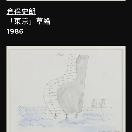
倉俁史朗
「東京」草繪
1986