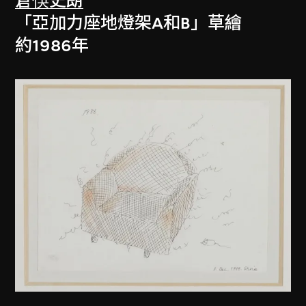
倉俁史朗
「亞加力座地燈架A和B」草繪
約1986年