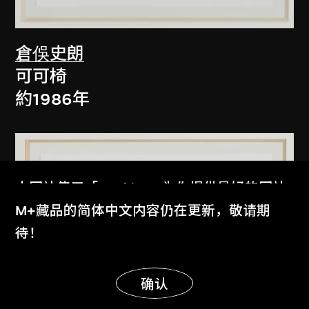
倉俁史朗
可可椅
約1986年
本网站使用「Cookies」为你提供最好的网站
体验。
M+藏品的简体中文内容仍在更新，敬请期
了解更多
待！
显示更多
明白
确认