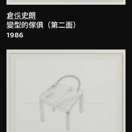
倉俁史朗
變型的傢俱（第二面）
1986