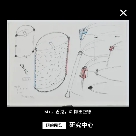
M+藏品
进一步筛选
搜索
关于M+藏品
M+，香港，© 梅田正德
探索世界顶级的二十及二十一世纪视觉
文化藏品。
研究中心
预约阅览