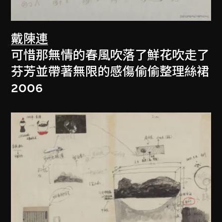
戴陳連
可惜那無情的春風吹落了鮮花吹走了
芬芳並帶著無限的感傷偷偷整理絲裙
2006