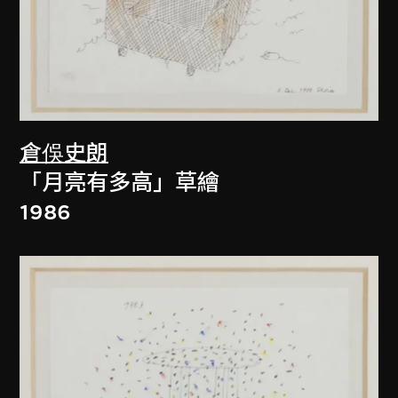
倉俁史朗
「月亮有多高」草繪
1986