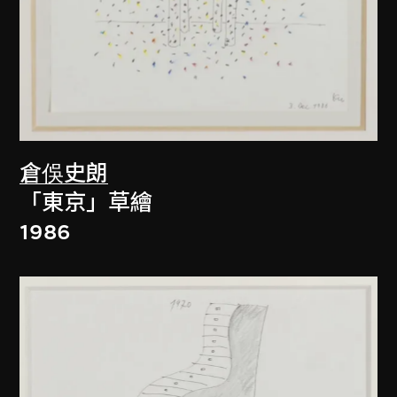
倉俁史朗
「東京」草繪
1986