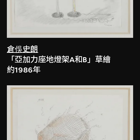
倉俁史朗
「亞加力座地燈架A和B」草繪
約1986年