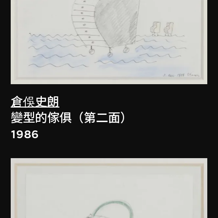
倉俁史朗
變型的傢俱（第二面）
1986