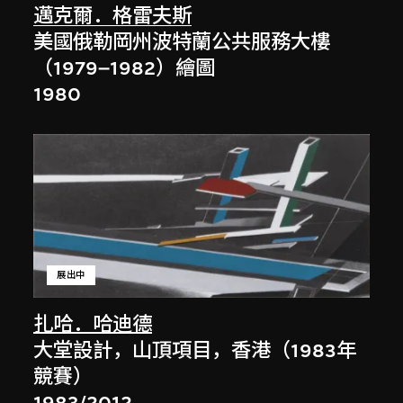
邁克爾．格雷夫斯
美國俄勒岡州波特蘭公共服務大樓
（1979–1982）繪圖
1980
展出中
扎哈．哈迪德
大堂設計，山頂項目，香港（1983年
競賽）
1983/2012