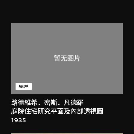
展出中
路德維希．密斯．凡德羅
庭院住宅研究平面及內部透視圖
1935