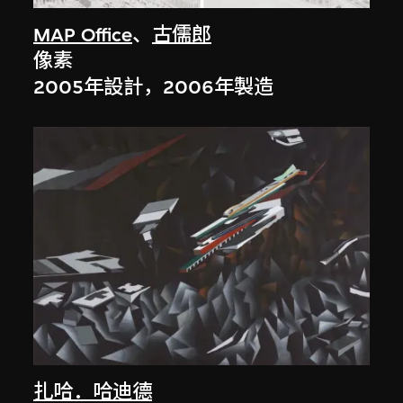
MAP Office
、
古儒郎
像素
2005年設計，2006年製造
扎哈．哈迪德