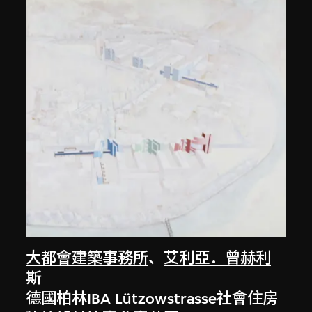
大都會建築事務所
、
艾利亞．曾赫利
斯
德國柏林IBA Lützowstrasse社會住房