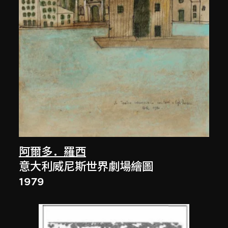
阿爾多．羅西
意大利威尼斯世界劇場繪圖
1979