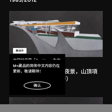
展出中
本网站使用「Cookies」为你
扎哈．哈迪德
提供最好的网站体验。
M+藏品的简体中文内容仍在
斜坡入口／坡度入口，夜景，山頂項
了解更多
更新，敬请期待！
目，香港（1983年競賽）
1983/2012
明白
确认