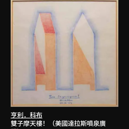
亨利．科布
雙子摩天樓！（美國達拉斯噴泉廣