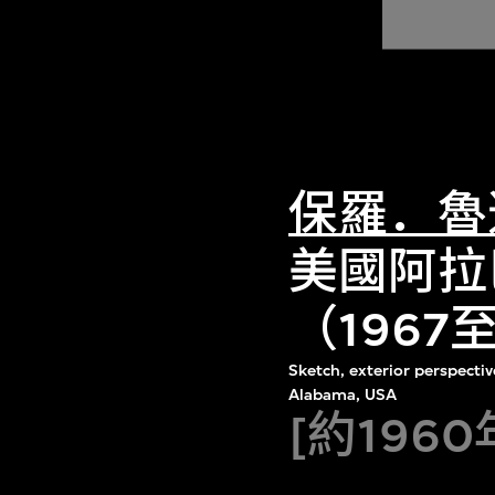
保羅．魯
美國阿拉
（196
Sketch, exterior perspecti
Alabama, USA
[約1960