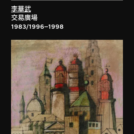
李華武
交易廣場
1983/1996–1998