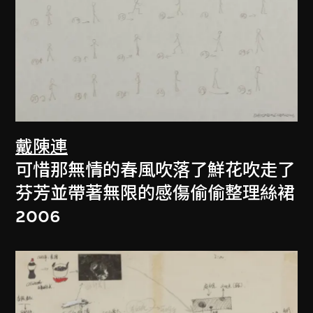
戴陳連
可惜那無情的春風吹落了鮮花吹走了
芬芳並帶著無限的感傷偷偷整理絲裙
2006