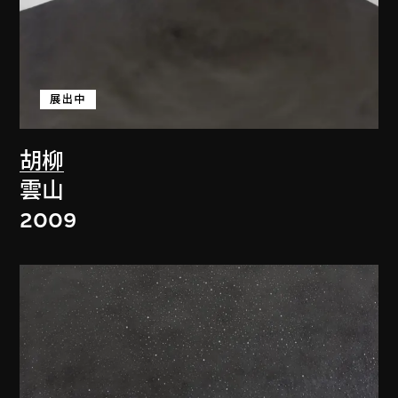
展出中
胡柳
雲山
2009