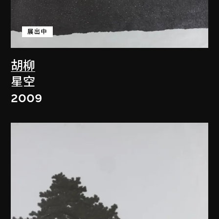
展出中
胡柳
星空
2009