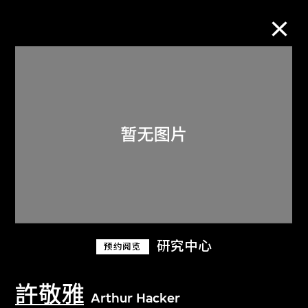
M+藏品
进一步筛选
搜索
关于M+藏品
研究中心
预约阅览
探索世界顶级的二十及二十一世纪视觉
文化藏品。
許敬雅
Arthur Hacker