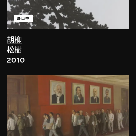
展出中
胡柳
松樹
2010