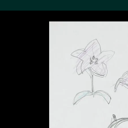
搜索M+藏品
Sea
19,052个结果
进一步筛选
关于M+藏品
探索世界顶级的二十及二十
一世纪视觉文化藏品。