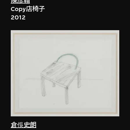
陳彥翰
Copy店椅子
2012
倉俁史朗