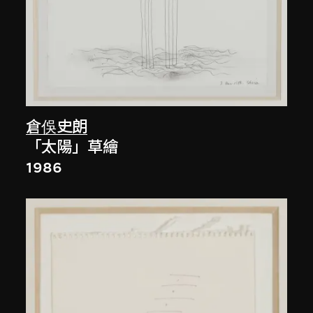
倉俁史朗
「太陽」草繪
1986