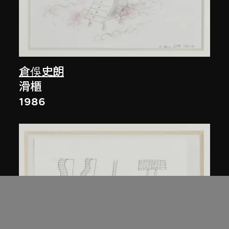
倉俁史朗
滑櫃
1986