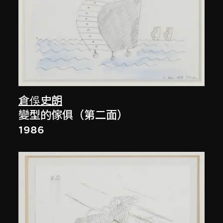
倉俁史朗
變型的傢俱（第二面）
1986