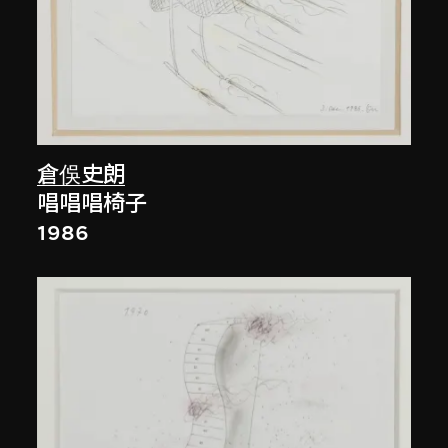
倉俁史朗
唱唱唱椅子
1986