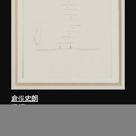
倉俁史朗
滑櫃1
1980年代