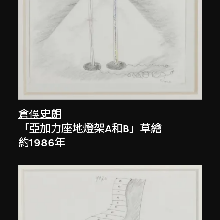
倉俁史朗
「亞加力座地燈架A和B」草繪
約1986年