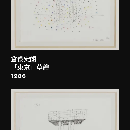
倉俁史朗
「東京」草繪
1986