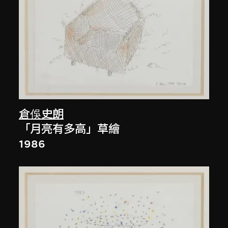
倉俁史朗
「月亮有多高」草繪
1986