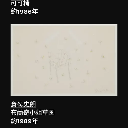
可可椅
約1986年
倉俁史朗
布蘭奇小姐草圖
約1989年