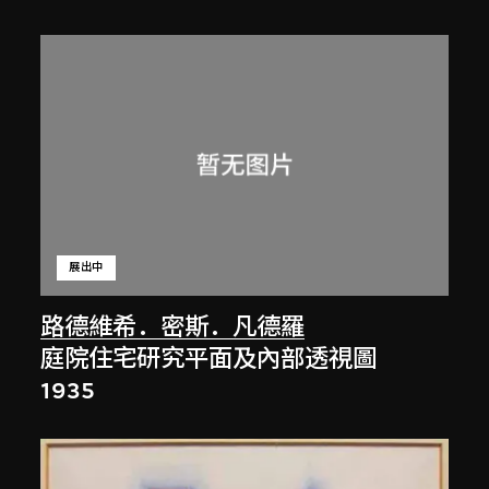
展出中
路德維希．密斯．凡德羅
庭院住宅研究平面及內部透視圖
1935