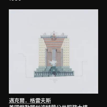
邁克爾．格雷夫斯