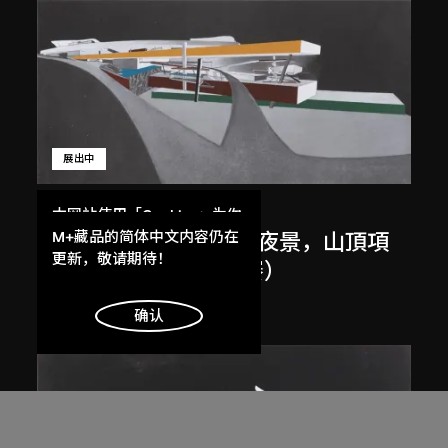
展出中
扎哈．哈迪德
本网站使用「Cookies」为你
提供最好的网站体验。
M+藏品的简体中文内容仍在
斜坡入口／坡度入口，夜景，山頂項
了解更多
更新，敬请期待！
目，香港（1983年競賽）
1983/2012
明白
确认