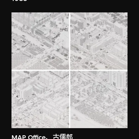
MAP Office
、
古儒郎