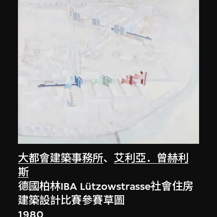
大都會建築事務所
、
艾利亞．曾赫利
斯
德國柏林IBA Lützowstrasse社會住房
建築設計比賽參賽草圖
1980