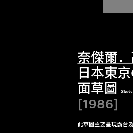
奈傑爾．
日本東京C
面草圖
Sketc
[1986]
此草圖主要呈現露台