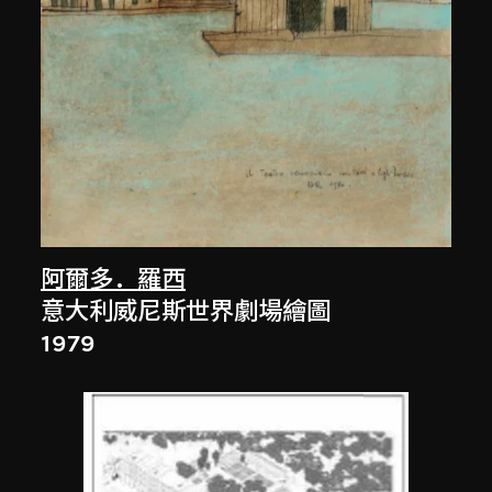
阿爾多．羅西
意大利威尼斯世界劇場繪圖
1979