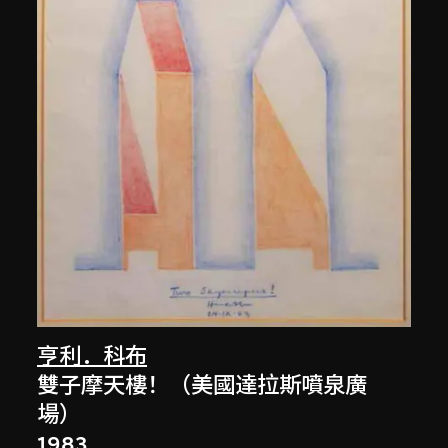
亨利．科布
雙子摩天樓！（美國達拉斯噴泉廣
場）
1983