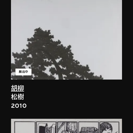
展出中
胡柳
松樹
2010