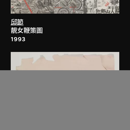
邱節
靚女鞭策圖
1993