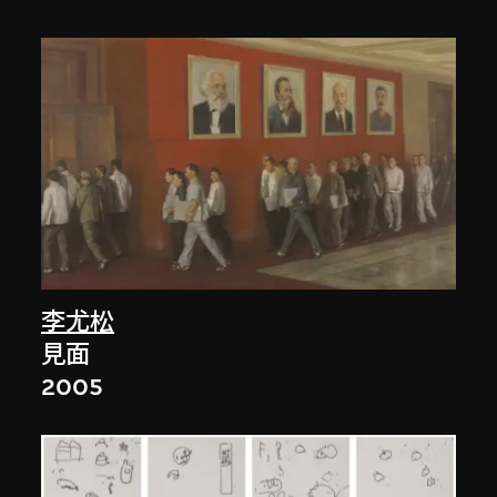
李尤松
見面
2005