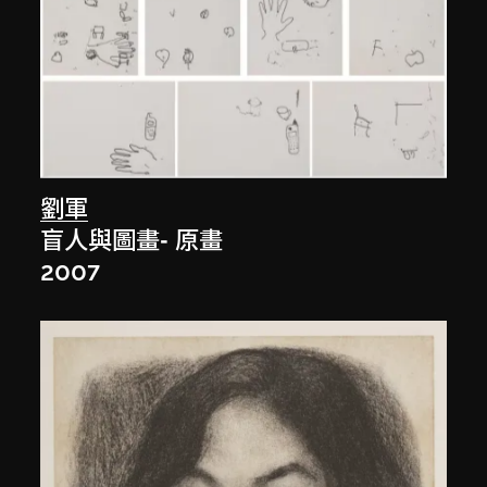
劉軍
盲人與圖畫- 原畫
2007