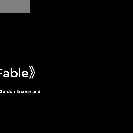
 Fable》
. Gordon Bremer and