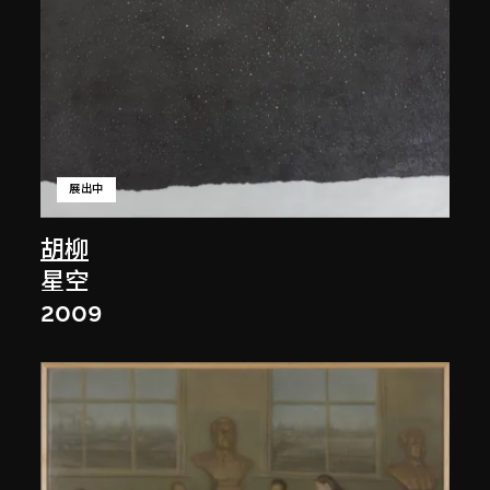
展出中
胡柳
星空
2009