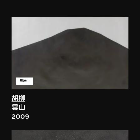
展出中
胡柳
雲山
2009