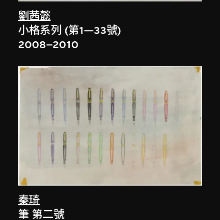
劉茜懿
小格系列 (第1—33號)
2008–2010
秦琦
筆 第二號