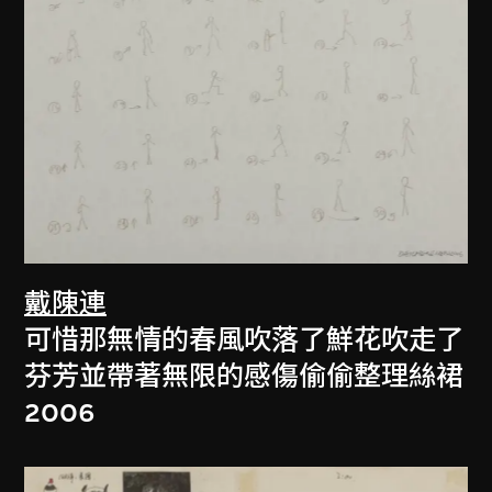
戴陳連
可惜那無情的春風吹落了鮮花吹走了
芬芳並帶著無限的感傷偷偷整理絲裙
2006