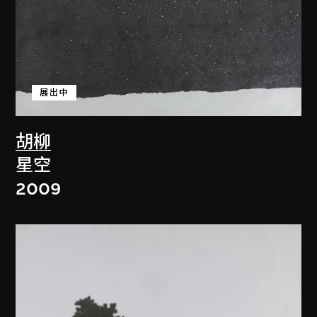
展出中
胡柳
星空
2009