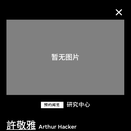
M+藏品
进一步筛选
搜索
关于M+藏品
研究中心
预约阅览
探索世界顶级的二十及二十一世纪视觉
文化藏品。
許敬雅
Arthur Hacker