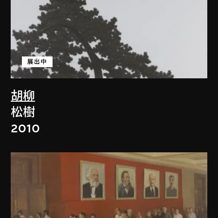
展出中
胡柳
松樹
2010