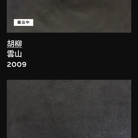
展出中
胡柳
雲山
2009