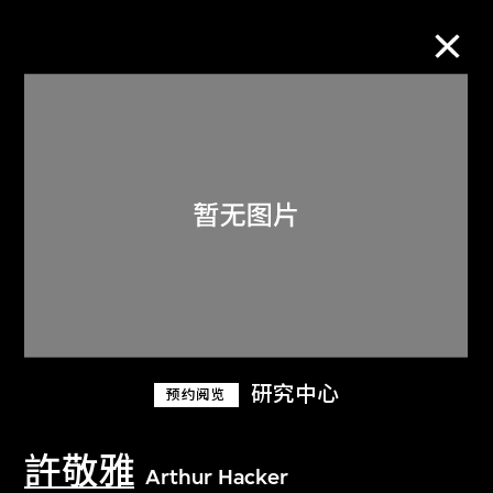
M+藏品
进一步筛选
搜索
关于M+藏品
研究中心
预约阅览
探索世界顶级的二十及二十一世纪视觉
文化藏品。
許敬雅
Arthur Hacker