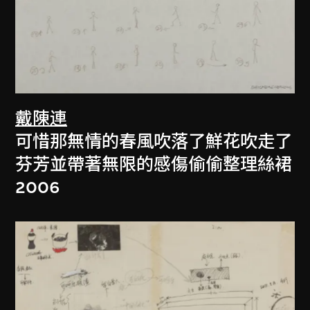
戴陳連
可惜那無情的春風吹落了鮮花吹走了
芬芳並帶著無限的感傷偷偷整理絲裙
2006