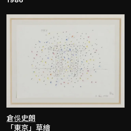
倉俁史朗
「東京」草繪