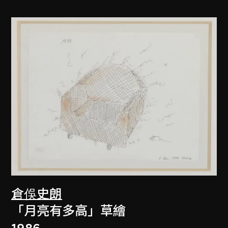
倉俁史朗
「月亮有多高」草繪
1986