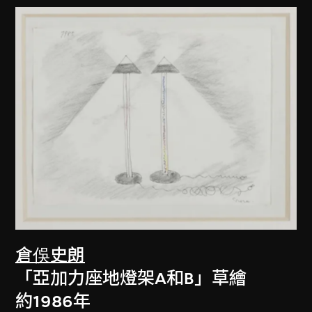
倉俁史朗
「亞加力座地燈架A和B」草繪
約1986年