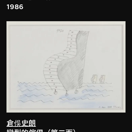
1986
倉俁史朗