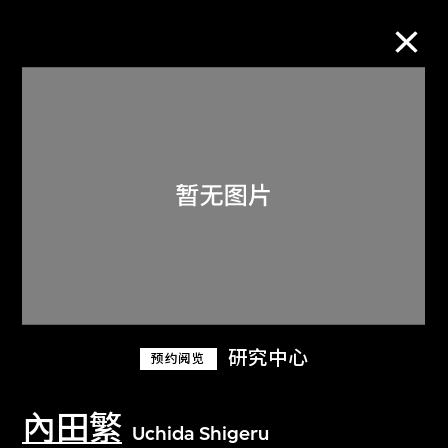
M+藏品
进一步筛选
搜索
关于M+藏品
研究中心
预约阅览
探索世界顶级的二十及二十一世纪视觉
文化藏品。
內田繁
Uchida Shigeru