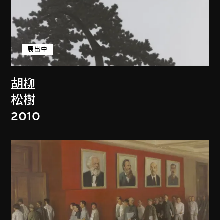
展出中
胡柳
松樹
2010