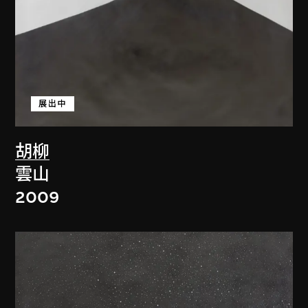
展出中
胡柳
雲山
2009