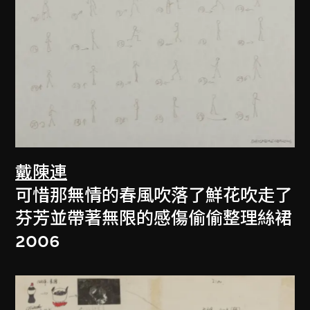
戴陳連
可惜那無情的春風吹落了鮮花吹走了
芬芳並帶著無限的感傷偷偷整理絲裙
2006