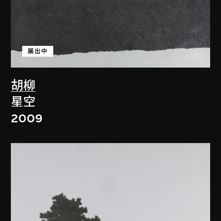
展出中
胡柳
星空
2009