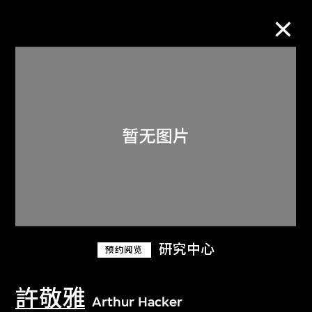
M+藏品
进一步筛选
搜索
关于M+藏品
研究中心
预约阅览
探索世界顶级的二十及二十一世纪视觉
文化藏品。
許敬雅
Arthur Hacker