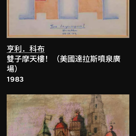
亨利．科布
雙子摩天樓！（美國達拉斯噴泉廣
場）
1983