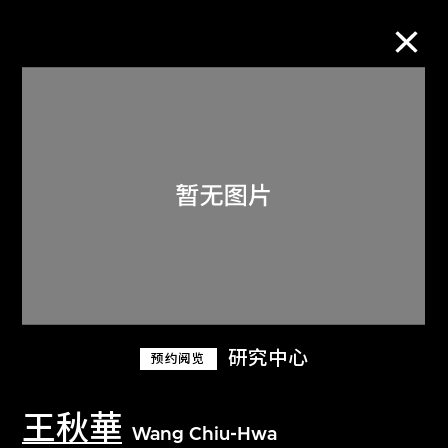
M+藏品
进一步筛选
搜索
关于M+藏品
研究中心
预约阅览
探索世界顶级的二十及二十一世纪视觉
文化藏品。
王秋華
Wang Chiu-Hwa