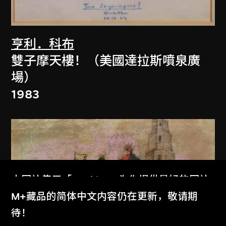
亨利．科布
雙子摩天樓！（美國達拉斯噴泉廣
場）
1983
本网站使用「Cookies」为你提供最好的网站
体验。
M+藏品的简体中文内容仍在更新，敬请期
了解更多
待！