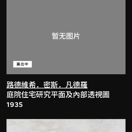
展出中
路德維希．密斯．凡德羅
庭院住宅研究平面及內部透視圖
1935