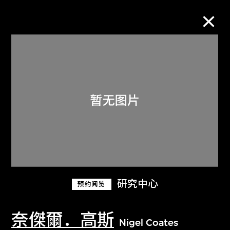
M+藏品
进一步筛选
搜索
关于M+藏品
研究中心
预约阅览
探索世界顶级的二十及二十一世纪视觉
文化藏品。
奈傑爾．高斯
Nigel Coates