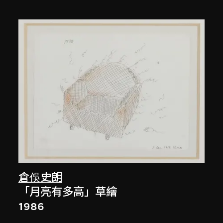
倉俁史朗
「月亮有多高」草繪
1986