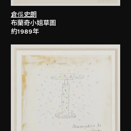
倉俁史朗
布蘭奇小姐草圖
約1989年