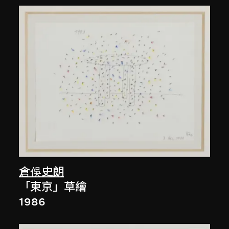
倉俁史朗
「東京」草繪
1986