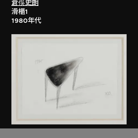
倉俁史朗
滑櫃1
1980年代
倉俁史朗