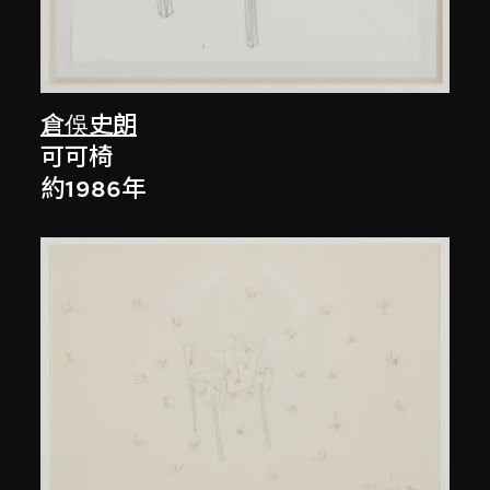
倉俁史朗
可可椅
約1986年