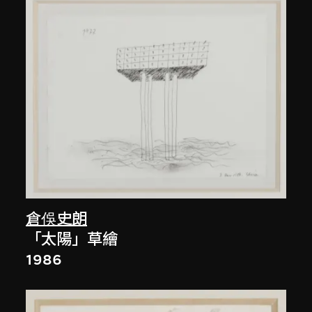
倉俁史朗
「太陽」草繪
1986