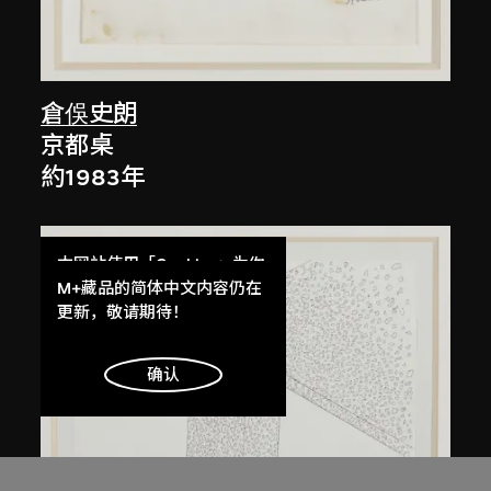
倉俁史朗
京都桌
約1983年
本网站使用「Cookies」为你
提供最好的网站体验。
M+藏品的简体中文内容仍在
了解更多
更新，敬请期待！
明白
确认