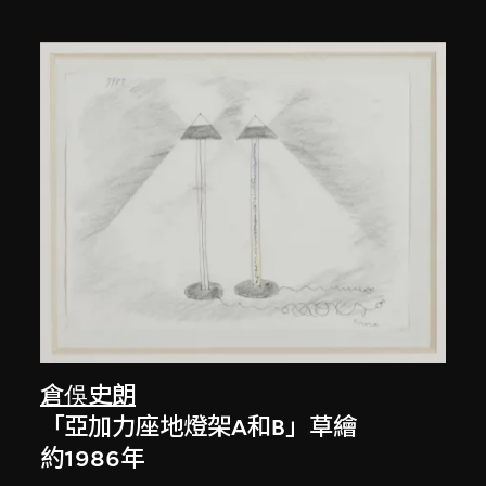
倉俁史朗
「亞加力座地燈架A和B」草繪
約1986年