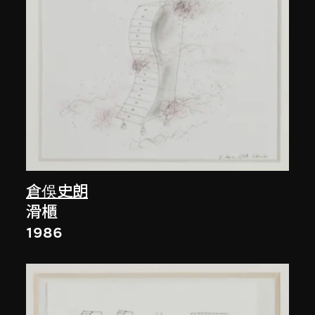
倉俁史朗
滑櫃
1986