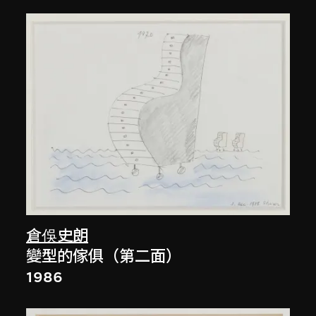
倉俁史朗
變型的傢俱（第二面）
1986