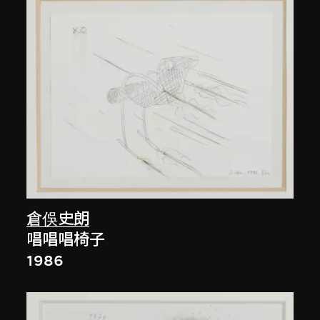
倉俁史朗
唱唱唱椅子
1986