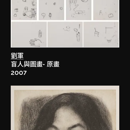
劉軍
盲人與圖畫- 原畫
2007