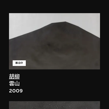
展出中
胡柳
雲山
2009