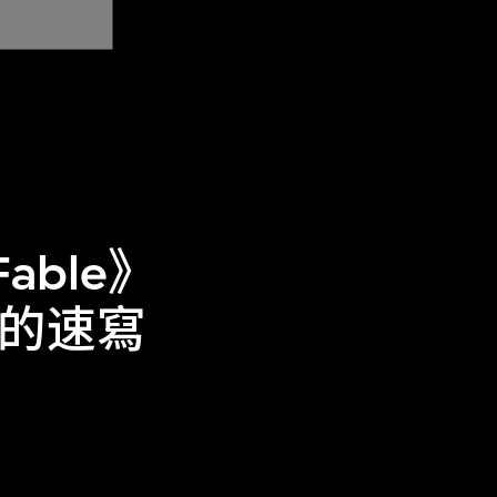
 Fable》
輪的速寫