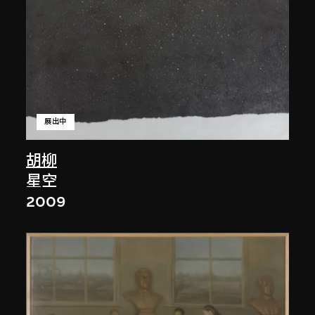
展出中
胡柳
星空
2009