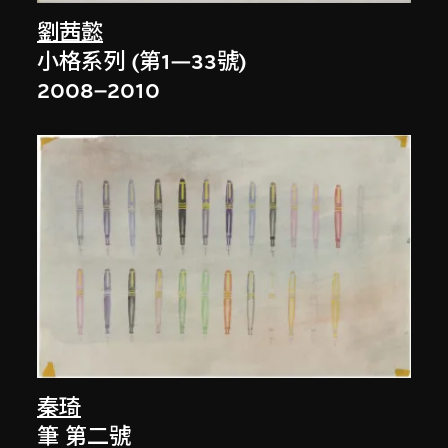
劉茜懿
小格系列 (第1—33號)
2008–2010
秦琦
筆 第二號