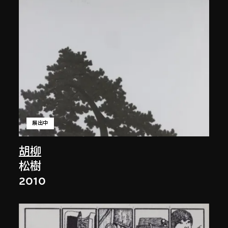
展出中
胡柳
松樹
2010