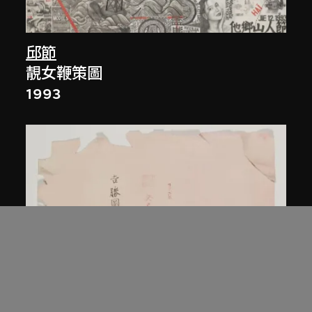
邱節
靚女鞭策圖
1993