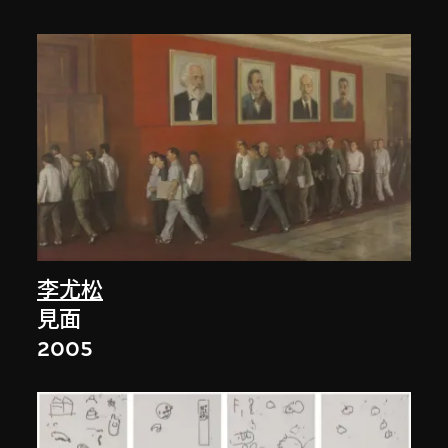
李尤松
見面
2005