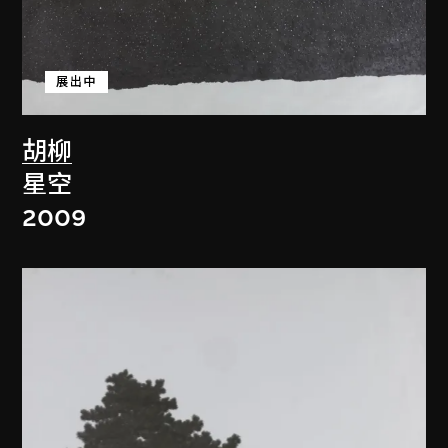
展出中
胡柳
星空
2009