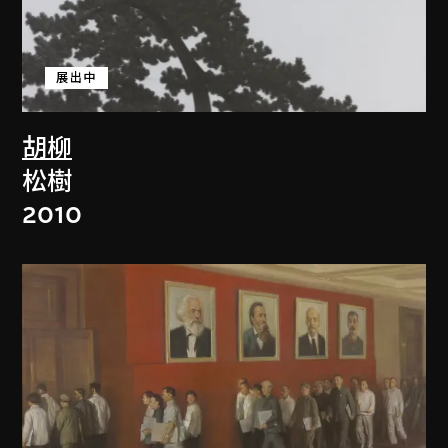
展出中
胡柳
松樹
2010