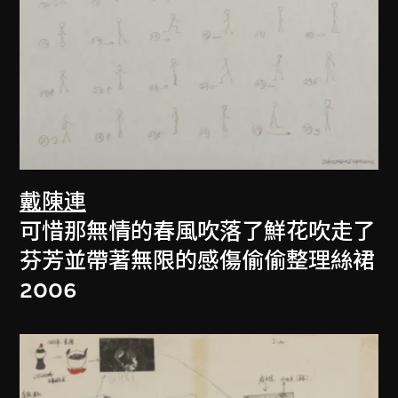
戴陳連
可惜那無情的春風吹落了鮮花吹走了
芬芳並帶著無限的感傷偷偷整理絲裙
2006