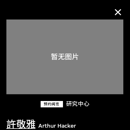
M+藏品
进一步筛选
搜索
关于M+藏品
研究中心
预约阅览
探索世界顶级的二十及二十一世纪视觉
文化藏品。
許敬雅
Arthur Hacker