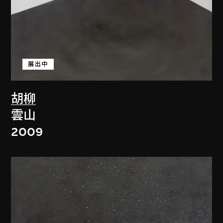
展出中
胡柳
雲山
2009