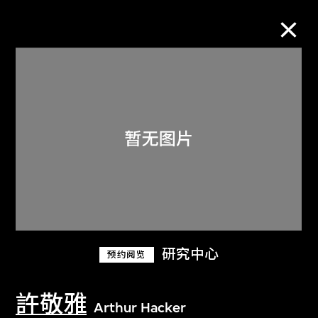
M+藏品
进一步筛选
搜索
关于M+藏品
研究中心
预约阅览
探索世界顶级的二十及二十一世纪视觉
文化藏品。
許敬雅
Arthur Hacker