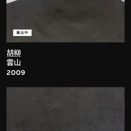
展出中
胡柳
雲山
2009