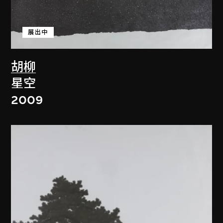
展出中
胡柳
星空
2009