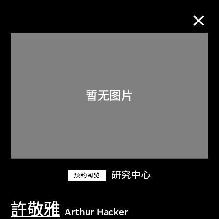
M+藏品
进一步筛选
搜索
关于M+藏品
研究中心
预约阅览
探索世界顶级的二十及二十一世纪视觉
文化藏品。
許敬雅
Arthur Hacker