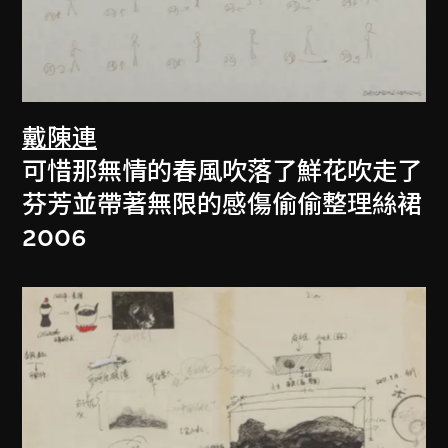
戴陳連
可惜那無情的春風吹落了鮮花吹走了
芬芳並帶著無限的感傷偷偷整理絲裙
2006