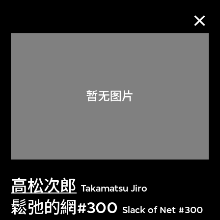
M+藏品
进一步筛选
搜索
关于M+藏品
高松次郎
探索世界顶级的二十及二十一世纪视觉
Takamatsu Jiro
文化藏品。
鬆弛的網#300
Slack of Net #300