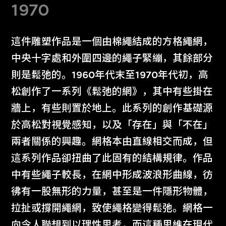
1970
這件雕塑作品是一個由棉繩結成的方格繩網，
中央十字處和外圍四邊的繩子緊繃，其餘部分
則是鬆弛的。1960年代末至1970年代初，高
松創作了一系列《鬆弛的網》，其中有些掛在
牆上，有些則置於地上。此系列的創作基礎源
於高松對視覺感知，以及「存在」與「不在」
兩者關係的興趣。網格本由直線相交而成，但
這系列作品卻扭曲了此固有的結構規律。作品
中有些繩子較長，在網中形成波浪形曲線，彷
彿有一股無形的力量，甚至是一件隱形物體，
拉扯或撐開繩網，致使繩格變得鬆弛。網格一
向令人聯想到以理性思考，而這種思維在現代