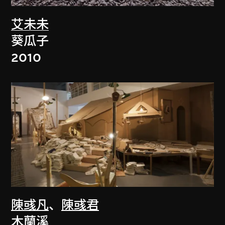
艾未未
葵瓜子
2010
陳彧凡
、
陳彧君
木蘭溪