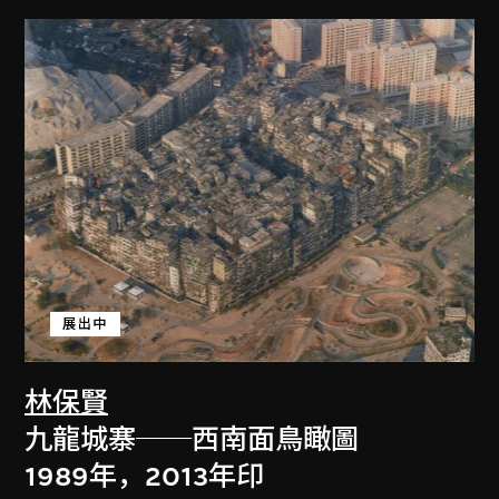
展出中
林保賢
九龍城寨──西南面鳥瞰圖
1989年，2013年印