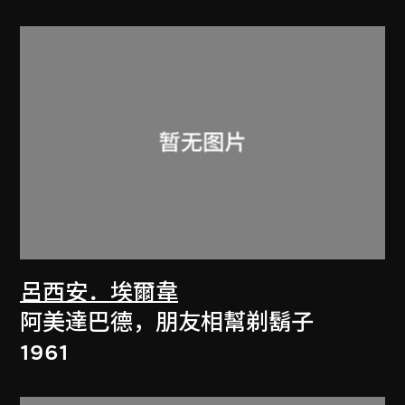
呂西安．埃爾韋
阿美達巴德，朋友相幫剃鬍子
1961