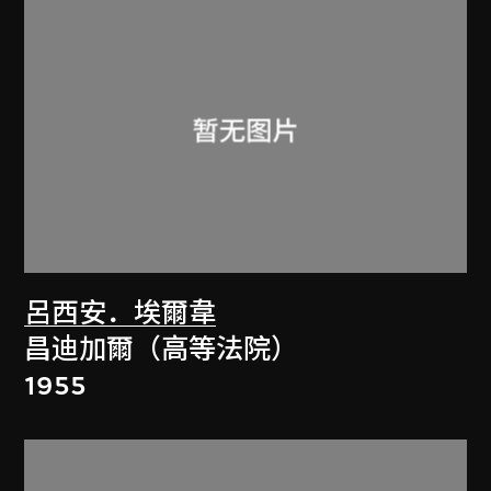
呂西安．埃爾韋
昌迪加爾（高等法院）
1955