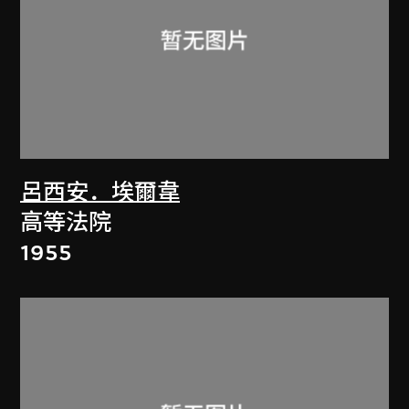
呂西安．埃爾韋
高等法院
1955