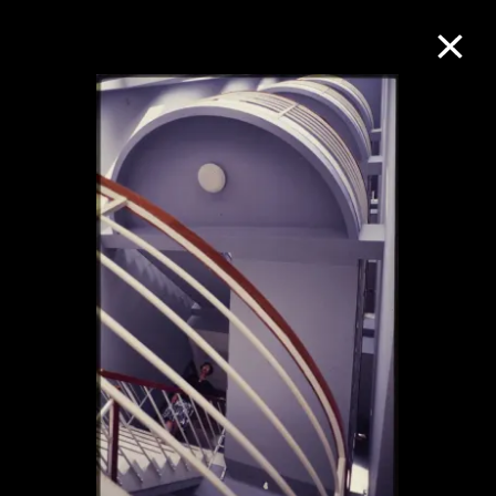
M+藏品
进一步筛选
搜索
关于M+藏品
探索世界顶级的二十及二十一世纪视觉
文化藏品。