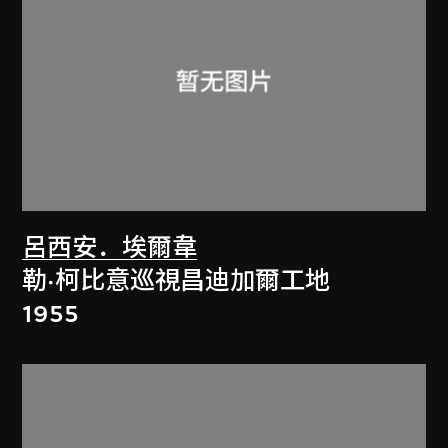
呂西安．埃爾韋
勒·柯比意巡視昌迪加爾工地
1955