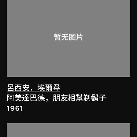
呂西安．埃爾韋
阿美達巴德，朋友相幫剃鬍子
1961