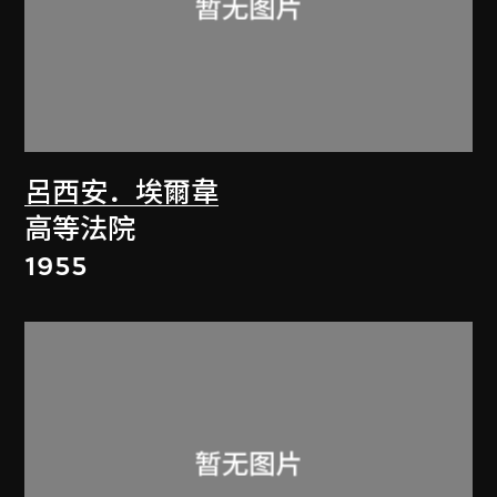
呂西安．埃爾韋
高等法院
1955