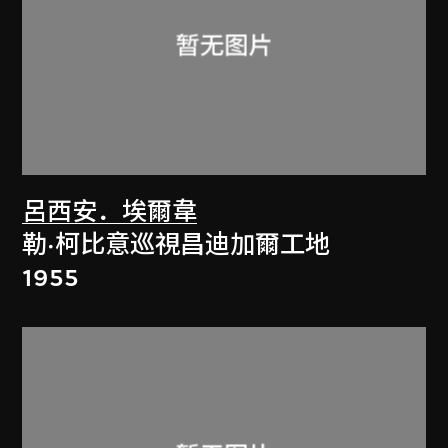
呂西安．埃爾韋
勒·柯比意巡視昌迪加爾工地
1955