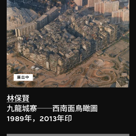
展出中
林保賢
九龍城寨──西南面鳥瞰圖
1989年，2013年印