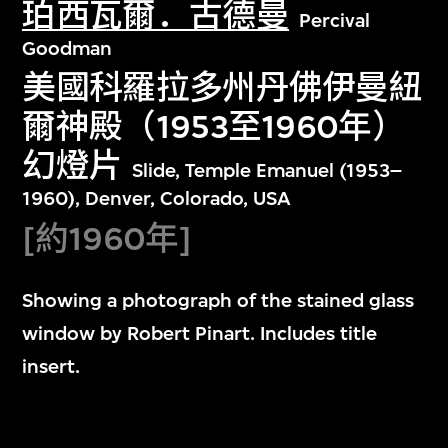
珀西瓦爾．古德曼
Percival
Goodman
美國科羅拉多州丹佛伊曼紐
爾神殿（1953至1960年）
幻燈片
Slide, Temple Emanuel (1953–
1960), Denver, Colorado, USA
[約1960年]
Showing a photograph of the stained glass
window by Robert Pinart. Includes title
insert.