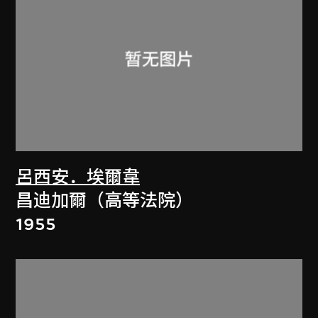
呂西安．埃爾韋
昌迪加爾（高等法院）
1955