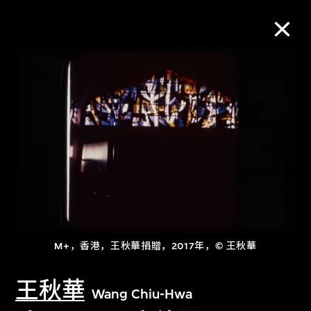
M+藏品
进一步筛选
搜索
关于M+藏品
M+，香港，王秋華捐贈，2017年，© 王秋華
探索世界顶级的二十及二十一世纪视觉
文化藏品。
王秋華
Wang Chiu-Hwa