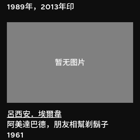
1989年，2013年印
呂西安．埃爾韋
阿美達巴德，朋友相幫剃鬍子
1961