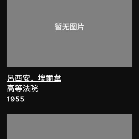
呂西安．埃爾韋
高等法院
1955