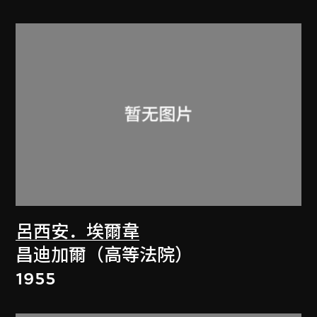
呂西安．埃爾韋
昌迪加爾（高等法院）
1955