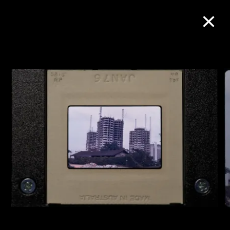
M+藏品
进一步筛选
搜索
关于M+藏品
探索世界顶级的二十及二十一世纪视觉
文化藏品。