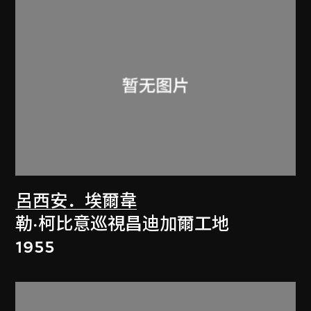
呂西安．埃爾韋
勒·柯比意巡視昌迪加爾工地
1955