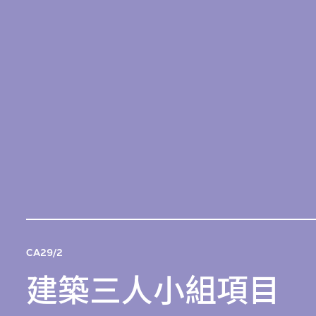
M+收藏了所有與建築三人小組所承辦的建築項目及該公
司行政管理相關的資料，其他較私人的文件則沒有納入
館藏中。
按項目時序和格式編排。
馬來亞合伙制建築事務所及建築三人小組的大部分檔案
均由林蒼吉保存。
CA29/2
建築三人小組項目