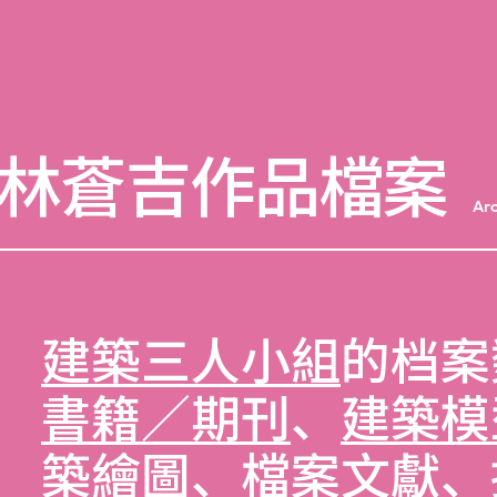
林蒼吉作品檔案
Arc
建築三人小組
的档案
書籍／期刊
、
建築模
築繪圖
、
檔案文獻
、