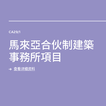
蘭卡科倫坡錫蘭銀行總部大樓。
此檔案包含幻燈片、文件和刊物，當中記錄了當年林蒼
吉與巴克敏斯特‧富勒為促進學術交流，於新加坡舉辦
的坎普安世界會議的情況，展現構思上述項目時建築論
述的發展。
CA29/1
檔案彌足珍貴，因其闡明現代主義在全球背景下對亞洲
馬來亞合伙制建築
的影響，這從林蒼吉與香港巴馬丹拿集團的建築師木下
一、泰國建築師書梅春塞、英國建築繪圖師路易斯‧海
事務所項目
曼，以及林蒼吉就讀美國麻省理工學院時的老師喬治‧
凱派等重要設計師間的關係可見一斑；而林蒼吉與新加
坡建築師兼 Design Partnership 創辦人林少偉及鄭慶順
查看详细资料
合作的作品，亦足證這一點。此外，林蒼吉和巴克敏斯
特‧富勒之間的友誼亦是一例。富勒的測地線網格圓頂
概念，在林蒼吉的設計裏重複出現，而二人亦在光大大
廈的項目中一起合作。
此系列藏品由建築三人小組保存於新加坡的辦公室，並
於2015年捐贈予M+。