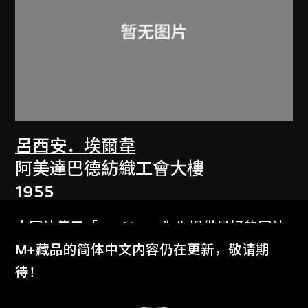
呂西安．埃爾韋
阿美達巴德紡織工會大樓
1955
本网站使用「Cookies」为你提供最好的网站
体验。
M+藏品的简体中文内容仍在更新，敬请期
了解更多
待！
显示更多