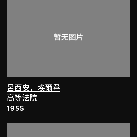
呂西安．埃爾韋
高等法院
1955