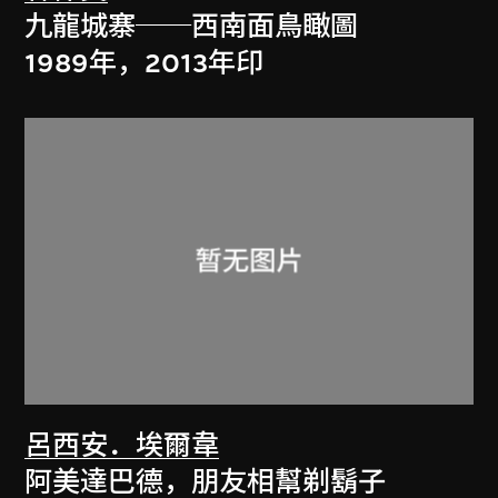
九龍城寨──西南面鳥瞰圖
1989年，2013年印
呂西安．埃爾韋
阿美達巴德，朋友相幫剃鬍子