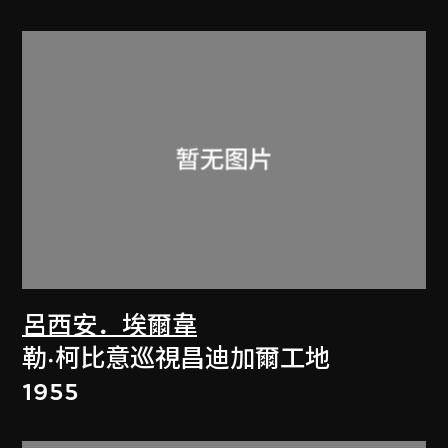
呂西安．埃爾韋
勒·柯比意巡視昌迪加爾工地
1955