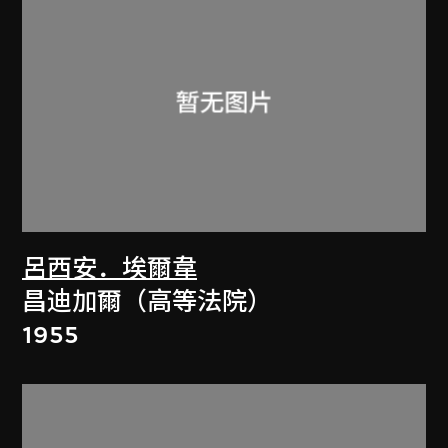
呂西安．埃爾韋
昌迪加爾（高等法院）
1955