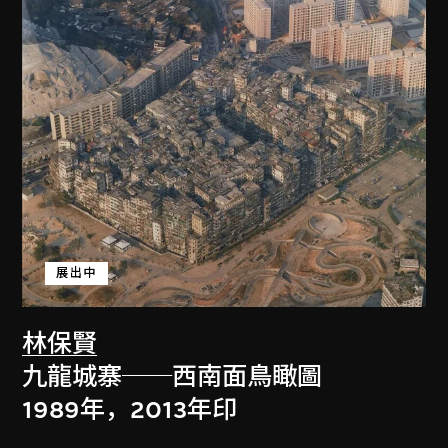
展出中
林保賢
九龍城寨──西南面鳥瞰圖
1989年，2013年印