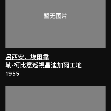
呂西安．埃爾韋
勒·柯比意巡視昌迪加爾工地
1955