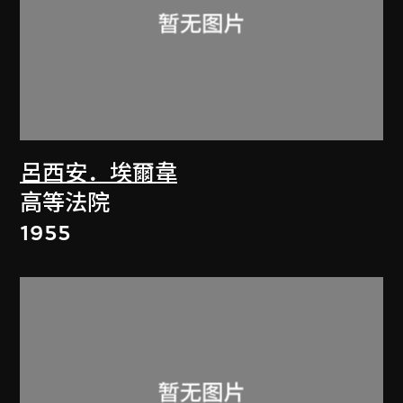
呂西安．埃爾韋
高等法院
1955