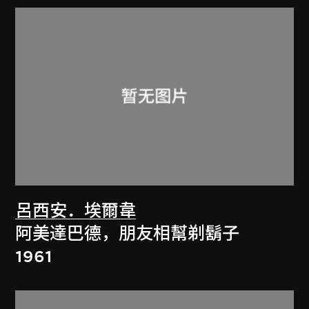
呂西安．埃爾韋
阿美達巴德，朋友相幫剃鬍子
1961