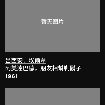
呂西安．埃爾韋
阿美達巴德，朋友相幫剃鬍子
1961