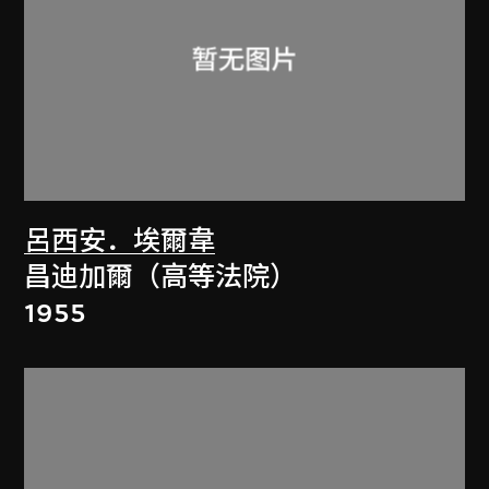
呂西安．埃爾韋
昌迪加爾（高等法院）
1955