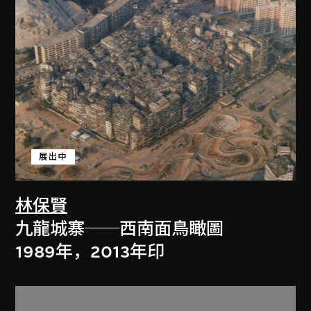
展出中
林保賢
九龍城寨──西南面鳥瞰圖
1989年，2013年印