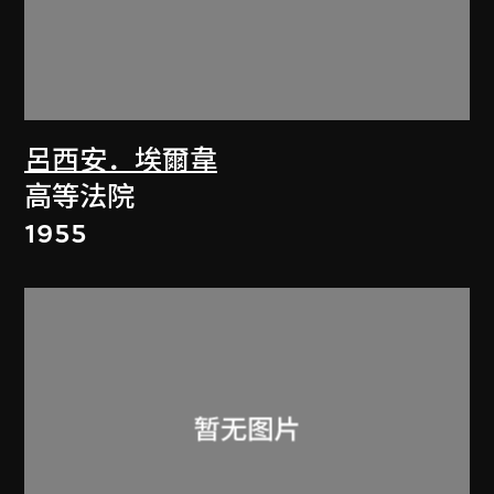
呂西安．埃爾韋
高等法院
1955