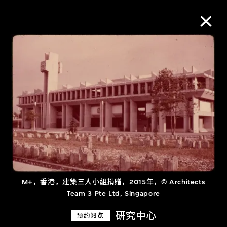
M+藏品
进一步筛选
搜索
关于M+藏品
M+，香港，建築三人小組捐贈，2015年，© Architects
探索世界顶级的二十及二十一世纪视觉
Team 3 Pte Ltd, Singapore
文化藏品。
研究中心
预约阅览