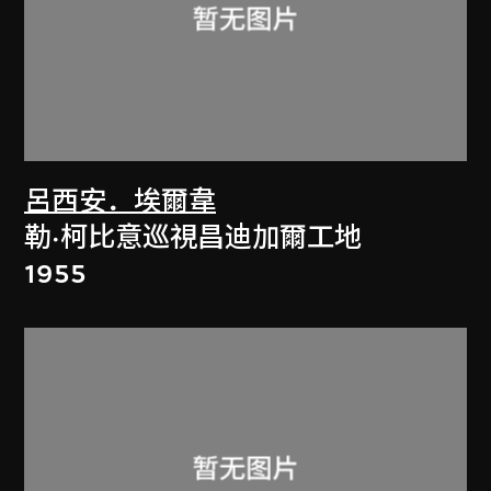
呂西安．埃爾韋
勒·柯比意巡視昌迪加爾工地
1955