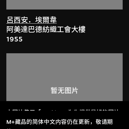
呂西安．埃爾韋
阿美達巴德紡織工會大樓
1955
本网站使用「Cookies」为你提供最好的网站
体验。
M+藏品的简体中文内容仍在更新，敬请期