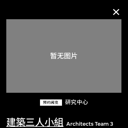
M+藏品
进一步筛选
搜索
关于M+藏品
研究中心
预约阅览
探索世界顶级的二十及二十一世纪视觉
文化藏品。
建築三人小組
Architects Team 3