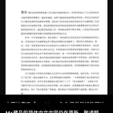
本网站使用「Cookies」为你提供最好的网站
体验。
M+藏品的简体中文内容仍在更新，敬请期