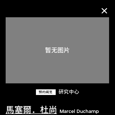
M+藏品
进一步筛选
搜索
关于M+藏品
研究中心
预约阅览
探索世界顶级的二十及二十一世纪视觉
文化藏品。
馬塞爾．杜尚
Marcel Duchamp