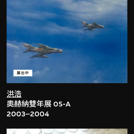
展出中
洪浩
奧赫納雙年展 05-A
2003–2004