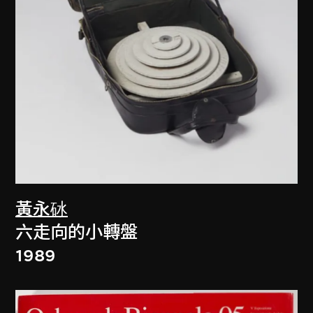
黃永砅
六走向的小轉盤
1989