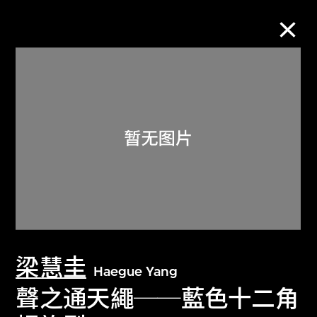
M+藏品
进一步筛选
搜索
关于M+藏品
梁慧圭
探索世界顶级的二十及二十一世纪视觉
Haegue Yang
文化藏品。
聲之通天繩──藍色十二角