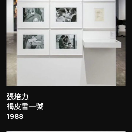
張培力
褐皮書一號
1988