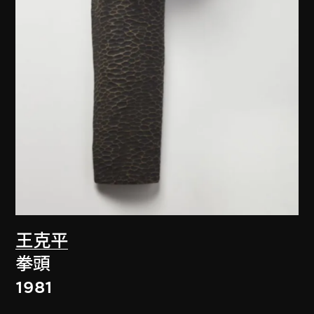
王克平
拳頭
1981