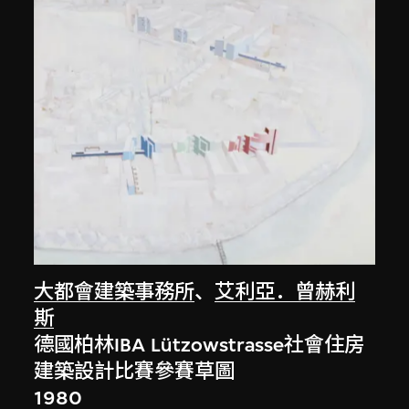
大都會建築事務所
、
艾利亞．曾赫利
斯
德國柏林IBA Lützowstrasse社會住房
建築設計比賽參賽草圖
1980