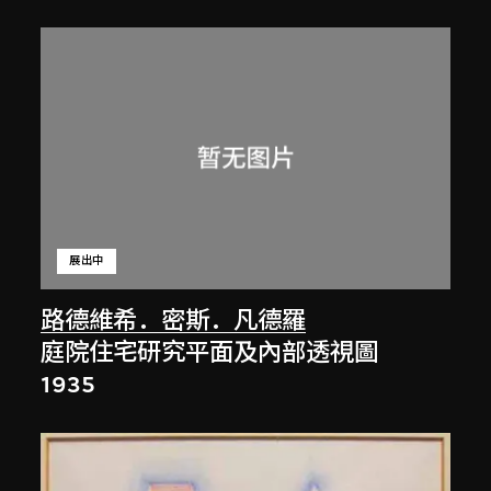
展出中
路德維希．密斯．凡德羅
庭院住宅研究平面及內部透視圖
1935