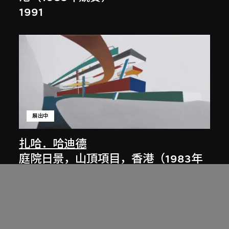
1991
展出中
扎哈．哈迪德
庭院日景，山頂項目，香港（1983年
競賽）
1983/2012