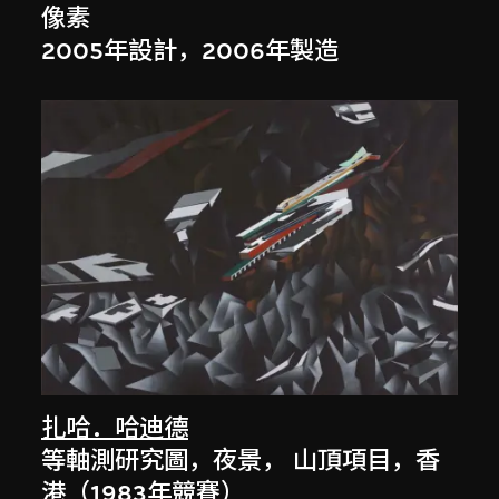
像素
2005年設計，2006年製造
扎哈．哈迪德
等軸測研究圖，夜景， 山頂項目，香
港（1983年競賽）