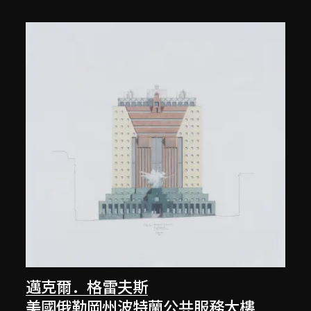
邁克爾．格雷夫斯
美國俄勒岡州波特蘭公共服務大樓