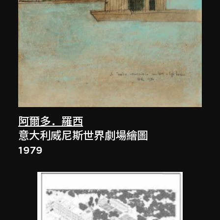
阿爾多．羅西
意大利威尼斯世界劇場繪圖
1979