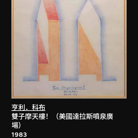
亨利．科布
雙子摩天樓！（美國達拉斯噴泉廣
場）
1983