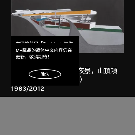
本网站使用「Cookies」为你
展出中
提供最好的网站体验。
M+藏品的简体中文内容仍在
了解更多
更新，敬请期待！
扎哈．哈迪德
斜坡入口／坡度入口，夜景，山頂項
明白
确认
目，香港（1983年競賽）
1983/2012