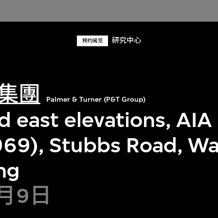
研究中心
预约阅览
集團
Palmer & Turner (P&T Group)
 east elevations, AIA
69), Stubbs Road, Wa
ng
3月9日