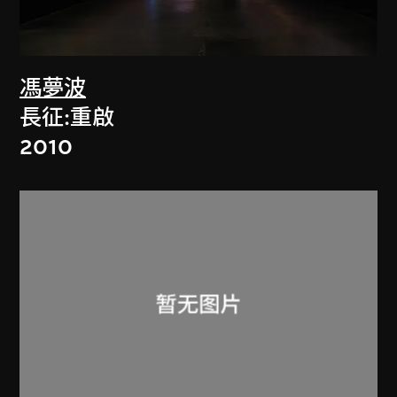
馮夢波
長征:重啟
2010