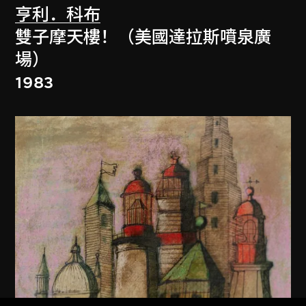
亨利．科布
雙子摩天樓！（美國達拉斯噴泉廣
場）
1983