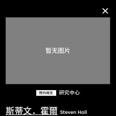
M+藏品
进一步筛选
搜索
关于M+藏品
研究中心
预约阅览
探索世界顶级的二十及二十一世纪视觉
文化藏品。
斯蒂文．霍爾
Steven Holl