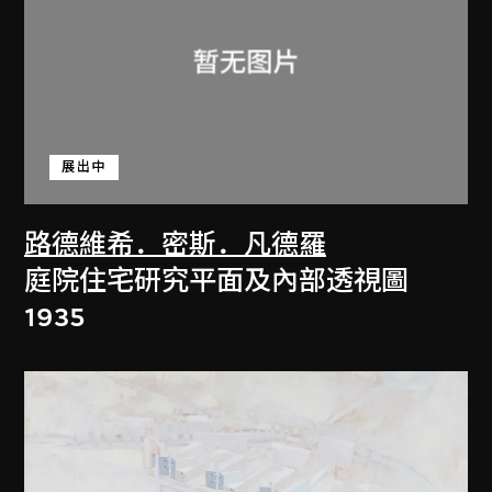
展出中
路德維希．密斯．凡德羅
庭院住宅研究平面及內部透視圖
1935