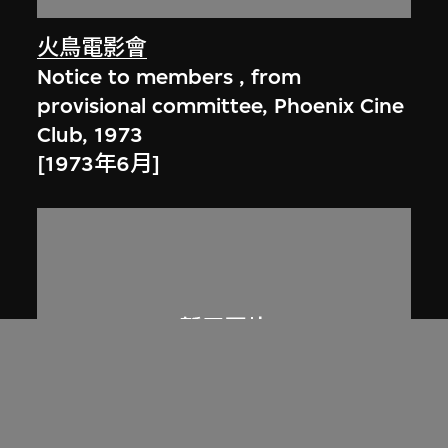
火鳥電影會
Notice to members , from
provisional committee, Phoenix Cine
Club, 1973
[1973年6月]