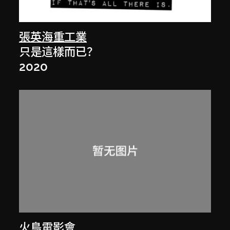
張英海重工業
只是這樣而已？
2020
火鳥電影會