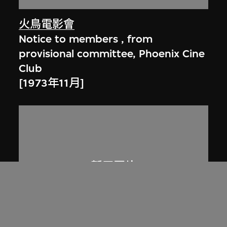
火鳥電影會
Notice to members , from
provisional committee, Phoenix Cine
Club
[1973年11月]