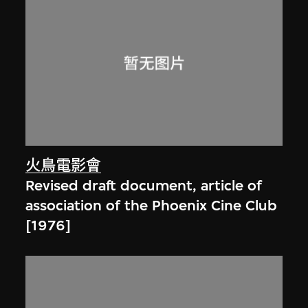
火鳥電影會
Revised draft document, article of
association of the Phoenix Cine Club
[1976]