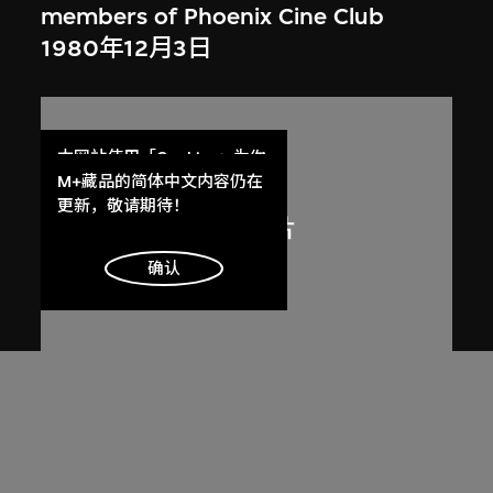
members of Phoenix Cine Club
1980年12月3日
本网站使用「Cookies」为你
提供最好的网站体验。
M+藏品的简体中文内容仍在
了解更多
更新，敬请期待！
明白
确认
火鳥電影會
Member list of the 1st working
committee of Phoenix Cine Club
[1973–1974]