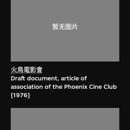
火鳥電影會
Draft document, article of
association of the Phoenix Cine Club
[1976]