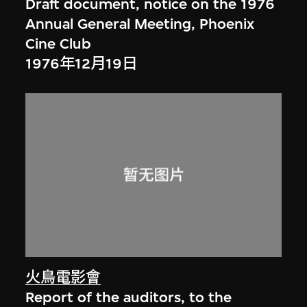
Draft document, notice on the 1976
Annual General Meeting, Phoenix
Cine Club
1976年12月19日
火鳥電影會
Report of the auditors, to the