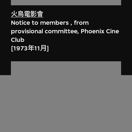
火鳥電影會
Notice to members , from
provisional committee, Phoenix Cine
Club
[1973年11月]