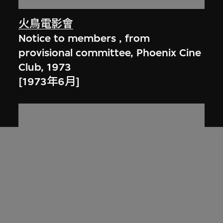
火鳥電影會
Notice to members , from
provisional committee, Phoenix Cine
Club, 1973
[1973年6月]