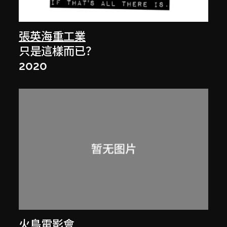
張英海重工業
只是這樣而已？
2020
火鳥電影會