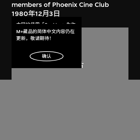
members of Phoenix Cine Club
1980年12月3日
本网站使用「Cookies」为你
提供最好的网站体验。
M+藏品的简体中文内容仍在
了解更多
更新，敬请期待！
明白
确认
火鳥電影會
Member list of the 1st working
committee of Phoenix Cine Club
[1973–1974]