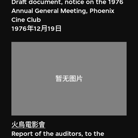
Draft document, notice on the 1976
Annual General Meeting, Phoenix
Cine Club
1976年12月19日
火鳥電影會
Report of the auditors, to the