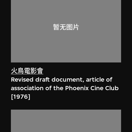
火鳥電影會
Revised draft document, article of
association of the Phoenix Cine Club
[1976]