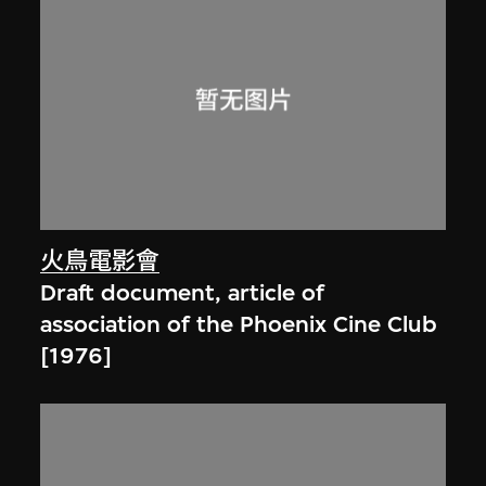
火鳥電影會
Draft document, article of
association of the Phoenix Cine Club
[1976]