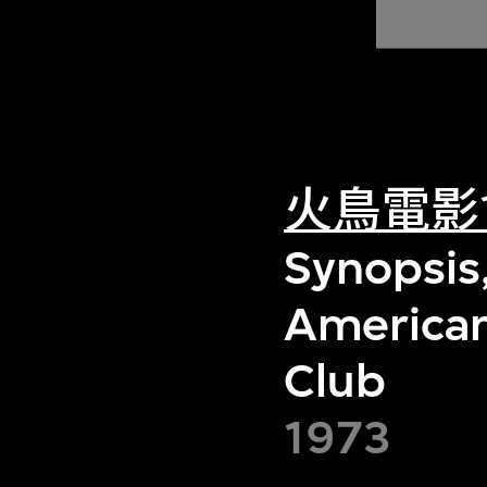
火鳥電影
Synopsis,
American
Club
1973