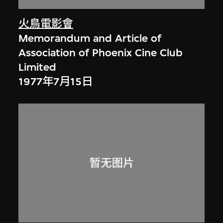
火鳥電影會
Memorandum and Article of
Association of Phoenix Cine Club
Limited
1977年7月15日