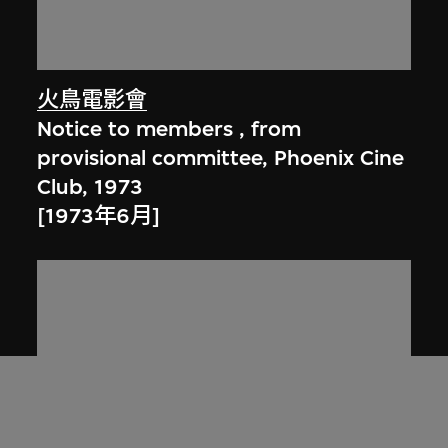
火鳥電影會
Notice to members , from
provisional committee, Phoenix Cine
Club, 1973
[1973年6月]