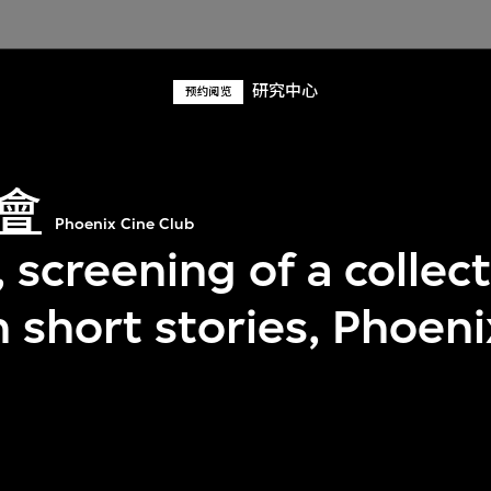
研究中心
预约阅览
會
Phoenix Cine Club
 screening of a collect
 short stories, Phoeni