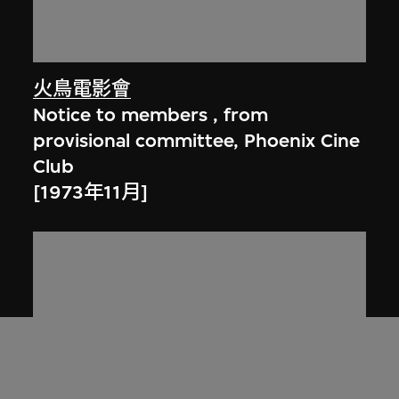
火鳥電影會
Notice to members , from
provisional committee, Phoenix Cine
Club
[1973年11月]