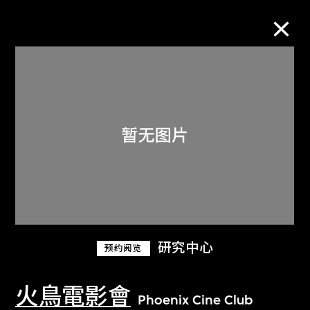
M+藏品
进一步筛选
搜索
关于M+藏品
研究中心
预约阅览
探索世界顶级的二十及二十一世纪视觉
文化藏品。
火鳥電影會
Phoenix Cine Club