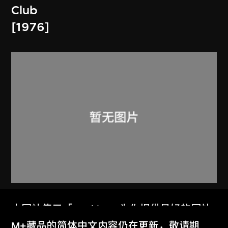
Club
[1976]
火鳥電影會
本网站使用「Cookies」为你提供最好的网站
Memorandum and Article of
体验。
M+藏品的简体中文内容仍在更新，敬请期