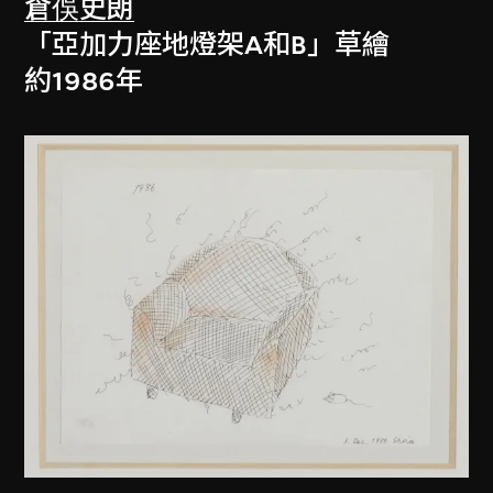
倉俁史朗
「亞加力座地燈架A和B」草繪
約1986年