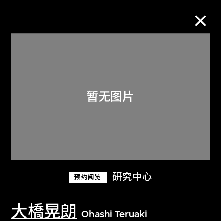
M+藏品
进一步筛选
搜索
关于M+藏品
研究中心
预约阅览
探索世界顶级的二十及二十一世纪视觉
文化藏品。
大橋晃朗
Ohashi Teruaki