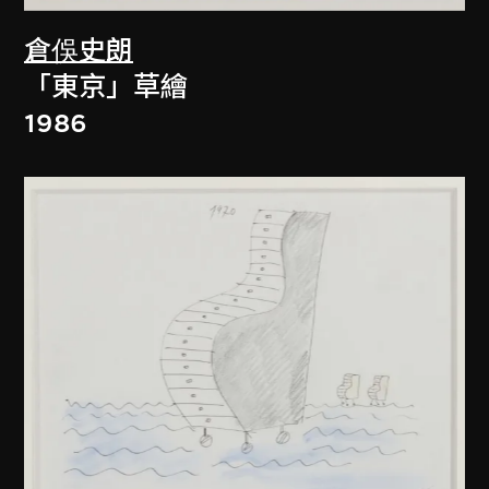
倉俁史朗
「東京」草繪
1986