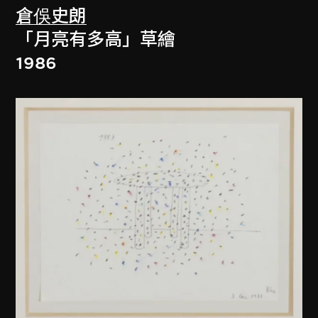
倉俁史朗
「月亮有多高」草繪
1986