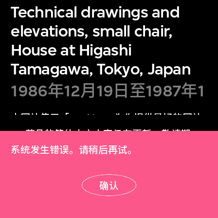
Technical drawings and
elevations, small chair,
House at Higashi
Tamagawa, Tokyo, Japan
1986年12月19日至1987年1
月8日
本网站使用「Cookies」为你提供最好的网站
体验。
M+藏品的简体中文内容仍在更新，敬请期
了解更多
待！
系统发生错误。请稍后再试。
详细资料
明白
确认
确认
档案背景